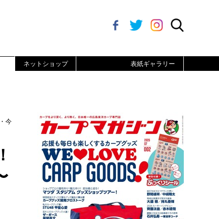
ネットショップ
表紙ギャラリー
・今
！
〜