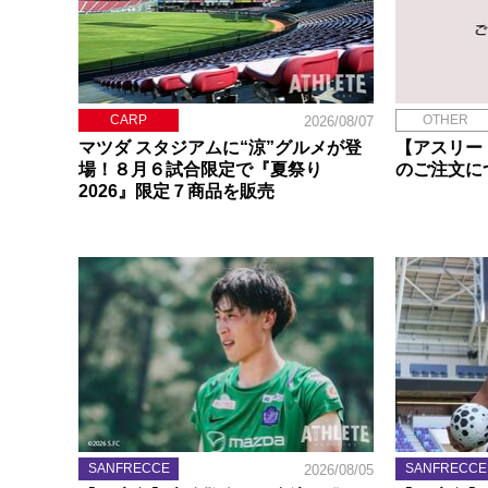
CARP
OTHER
2026/08/07
マツダ スタジアムに“涼”グルメが登
【アスリー
場！８月６試合限定で『夏祭り
のご注文に
2026』限定７商品を販売
SANFRECCE
SANFRECCE
2026/08/05