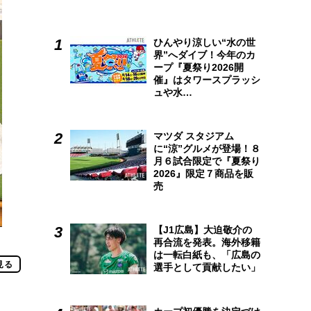
ひんやり涼しい“水の世
界”へダイブ！今年のカ
ープ『夏祭り2026開
催』はタワースプラッシ
ュや水…
マツダ スタジアム
に“涼”グルメが登場！８
月６試合限定で『夏祭り
2026』限定７商品を販
売
【J1広島】大迫敬介の
再合流を発表。海外移籍
は一転白紙も、「広島の
見る
選手として貢献したい」