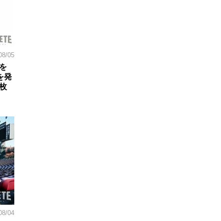
08/05
を
を発
枚
08/04