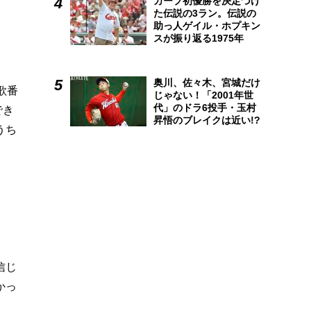
カープ初優勝を決定づけ
た伝説の3ラン。伝説の
助っ人ゲイル・ホプキン
スが振り返る1975年
奥川、佐々木、宮城だけ
歌番
じゃない！「2001年世
代」のドラ6投手・玉村
でき
昇悟のブレイクは近い!?
うち
信じ
かっ