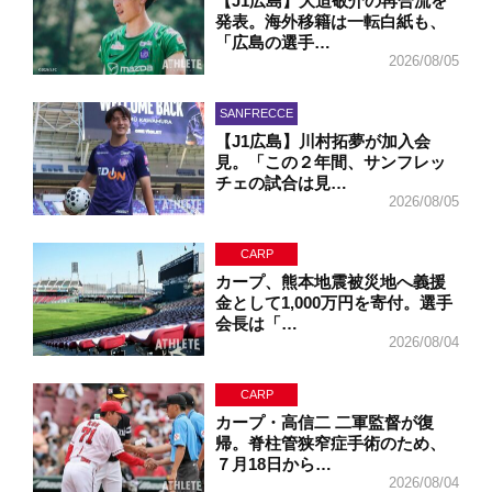
【J1広島】大迫敬介の再合流を
発表。海外移籍は一転白紙も、
「広島の選手…
2026/08/05
SANFRECCE
【J1広島】川村拓夢が加入会
見。「この２年間、サンフレッ
チェの試合は見…
2026/08/05
CARP
カープ、熊本地震被災地へ義援
金として1,000万円を寄付。選手
会長は「…
2026/08/04
CARP
カープ・高信二 二軍監督が復
帰。脊柱管狭窄症手術のため、
７月18日から…
2026/08/04