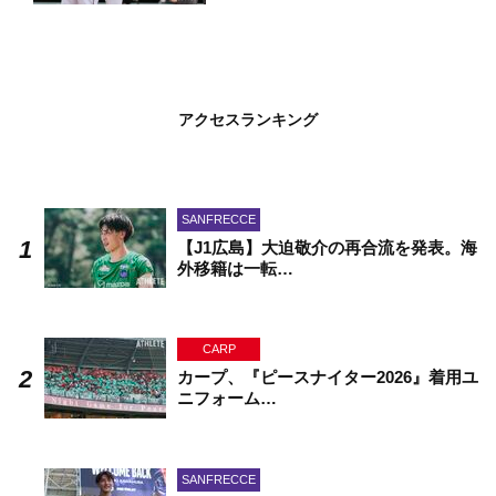
アクセスランキング
SANFRECCE
【J1広島】大迫敬介の再合流を発表。海
外移籍は一転…
CARP
カープ、『ピースナイター2026』着用ユ
ニフォーム…
SANFRECCE