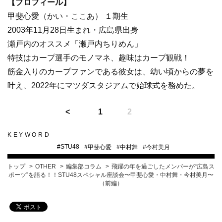
【プロフィール】
甲斐心愛（かい・ここあ）
１期生
2003年11月28日生まれ・広島県出身
瀬戸内のオススメ「瀬戸内ちりめん」
特技はカープ選手のモノマネ、趣味はカープ観戦！
筋金入りのカープファンである彼女は、幼い頃からの夢を
叶え、2022年にマツダスタジアムで始球式を務めた。
1
2
KEYWORD
#
STU48
#
甲斐心愛
#
中村舞
#
今村美月
トップ
OTHER
編集部コラム
飛躍の年を過ごしたメンバーが“広島ス
ポーツ”を語る！！STU48スペシャル座談会〜甲斐心愛・中村舞・今村美月〜
（前編）