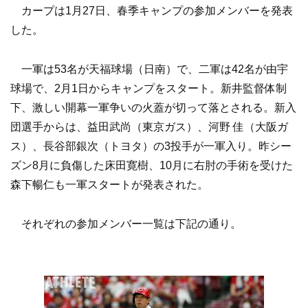
カープは1月27日、春季キャンプの参加メンバーを発表
した。
一軍は53名が天福球場（日南）で、二軍は42名が由宇
球場で、2月1日からキャンプをスタート。新井監督体制
下、激しい開幕一軍争いの火蓋が切って落とされる。新入
団選手からは、益田武尚（東京ガス）、河野 佳（大阪ガ
ス）、長谷部銀次（トヨタ）の3投手が一軍入り。昨シー
ズン8月に負傷した床田寛樹、10月に右肘の手術を受けた
森下暢仁も一軍スタートが発表された。
それぞれの参加メンバー一覧は下記の通り。