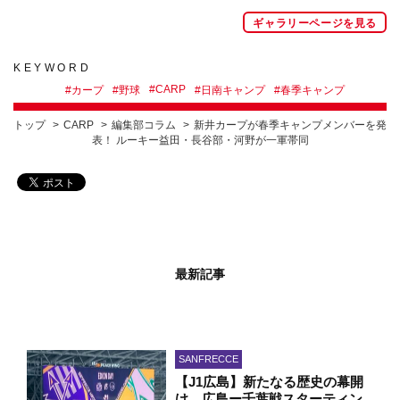
ギャラリーページを見る
KEYWORD
#
CARP
#
カープ
#
野球
#
日南キャンプ
#
春季キャンプ
トップ
CARP
編集部コラム
新井カープが春季キャンプメンバーを発
表！ ルーキー益田・長谷部・河野が一軍帯同
最新記事
SANFRECCE
【J1広島】新たなる歴史の幕開
け。広島ー千葉戦スターティン