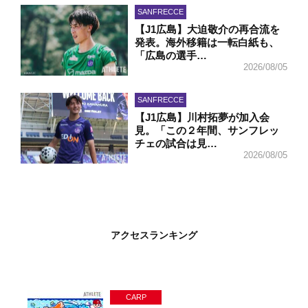
SANFRECCE
【J1広島】大迫敬介の再合流を
発表。海外移籍は一転白紙も、
「広島の選手…
2026/08/05
SANFRECCE
【J1広島】川村拓夢が加入会
見。「この２年間、サンフレッ
チェの試合は見…
2026/08/05
アクセスランキング
CARP