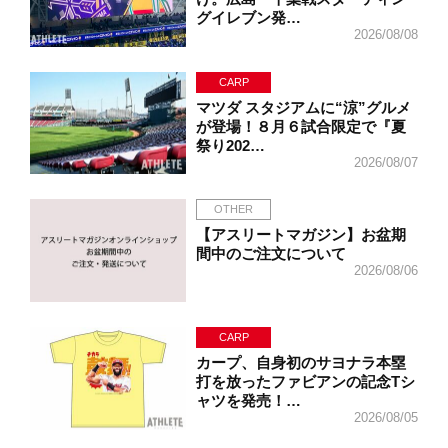
グイレブン発…
2026/08/08
CARP
マツダ スタジアムに“涼”グルメ
が登場！８月６試合限定で『夏
祭り202…
2026/08/07
OTHER
【アスリートマガジン】お盆期
間中のご注文について
2026/08/06
CARP
カープ、自身初のサヨナラ本塁
打を放ったファビアンの記念Tシ
ャツを発売！…
2026/08/05