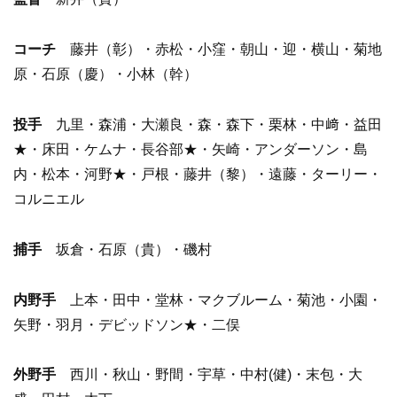
コーチ
藤井（彰）・赤松・小窪・朝山・迎・横山・菊地
原・石原（慶）・小林（幹）
投手
九里・森浦・大瀬良・森・森下・栗林・中﨑・益田
★・床田・ケムナ・長谷部★・矢崎・アンダーソン・島
内・松本・河野★・戸根・藤井（黎）・遠藤・ターリー・
コルニエル
捕手
坂倉・石原（貴）・磯村
内野手
上本・田中・堂林・マクブルーム・菊池・小園・
矢野・羽月・デビッドソン★・二俣
外野手
西川・秋山・野間・宇草・中村(健)・末包・大