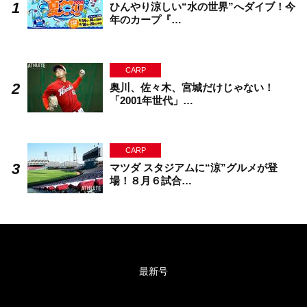
ひんやり涼しい“水の世界”へダイブ！今
年のカープ『…
CARP
奥川、佐々木、宮城だけじゃない！
「2001年世代」…
CARP
マツダ スタジアムに“涼”グルメが登
場！８月６試合…
最新号