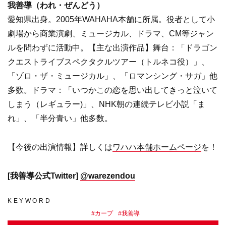
我善導（われ・ぜんどう）
愛知県出身。2005年WAHAHA本舗に所属。役者として小
劇場から商業演劇、ミュージカル、ドラマ、CM等ジャン
ルを問わずに活動中。【主な出演作品】舞台：「ドラゴン
クエストライブスペクタクルツアー（トルネコ役）」、
「ゾロ・ザ・ミュージカル」、「ロマンシング・サガ」他
多数。ドラマ：「いつかこの恋を思い出してきっと泣いて
しまう（レギュラー)」、NHK朝の連続テレビ小説「ま
れ」、「半分青い」他多数。
【今後の出演情報】詳しくは
ワハハ本舗ホームページ
を！
[我善導公式Twitter]
@warezendou
KEYWORD
#
カープ
#
我善導