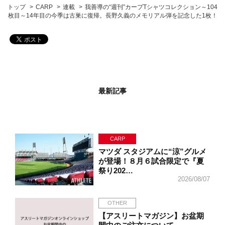
トップ
CARP
連載
我善導の“週刊”カープTシャツコレクション～104
枚目～14年目の今季は古巣に復帰。長野久義のメモリアル弾を記念した1枚！
最新記事
CARP
マツダ スタジアムに“涼”グルメ
が登場！８月６試合限定で『夏
祭り202…
2026/08/07
OTHER
【アスリートマガジン】お盆期