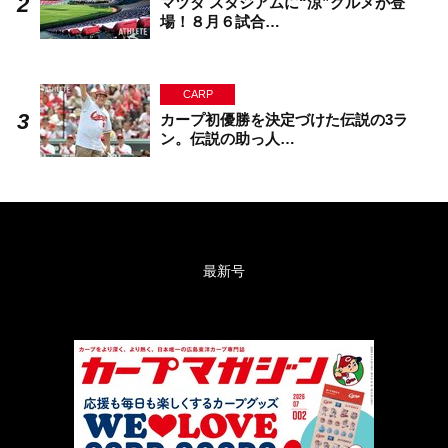
マツダ スタジアムに“涼”グルメが登
場！８月６試合…
CARP
カープ初優勝を決定づけた伝説の3ラ
ン。伝説の助っ人…
最新号