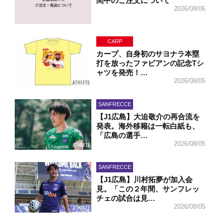
間中のご注文について
2026/08/06
CARP
カープ、自身初のサヨナラ本塁
打を放ったファビアンの記念Tシ
ャツを発売！…
2026/08/05
SANFRECCE
【J1広島】大迫敬介の再合流を
発表。海外移籍は一転白紙も、
「広島の選手…
2026/08/05
SANFRECCE
【J1広島】川村拓夢が加入会
見。「この２年間、サンフレッ
チェの試合は見…
2026/08/05