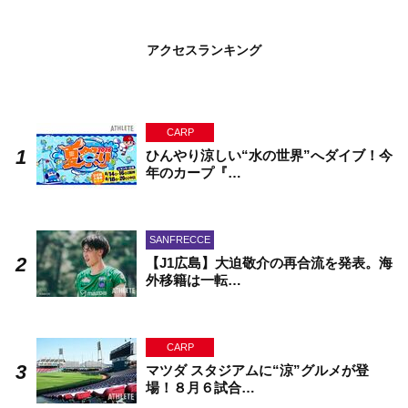
アクセスランキング
CARP
ひんやり涼しい“水の世界”へダイブ！今
年のカープ『…
SANFRECCE
【J1広島】大迫敬介の再合流を発表。海
外移籍は一転…
CARP
マツダ スタジアムに“涼”グルメが登
場！８月６試合…