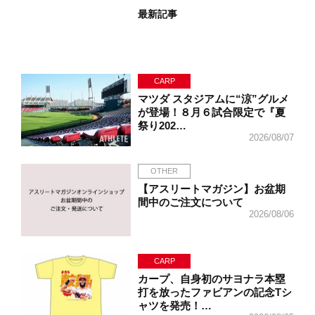
最新記事
CARP
マツダ スタジアムに“涼”グルメ
が登場！８月６試合限定で『夏
祭り202…
2026/08/07
OTHER
【アスリートマガジン】お盆期
間中のご注文について
2026/08/06
CARP
カープ、自身初のサヨナラ本塁
打を放ったファビアンの記念Tシ
ャツを発売！…