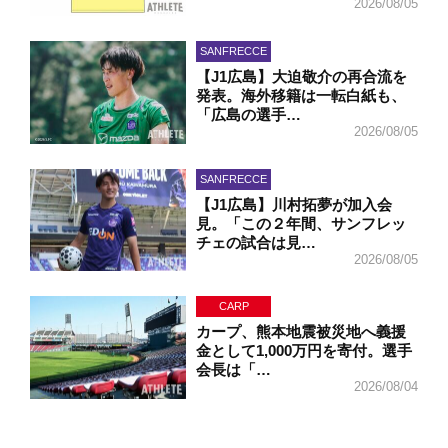
2026/08/05
SANFRECCE
【J1広島】大迫敬介の再合流を
発表。海外移籍は一転白紙も、
「広島の選手…
2026/08/05
SANFRECCE
【J1広島】川村拓夢が加入会
見。「この２年間、サンフレッ
チェの試合は見…
2026/08/05
CARP
カープ、熊本地震被災地へ義援
金として1,000万円を寄付。選手
会長は「…
2026/08/04