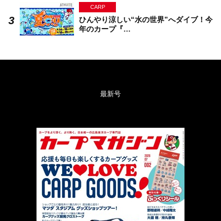
CARP
ひんやり涼しい“水の世界”へダイブ！今
年のカープ『…
最新号