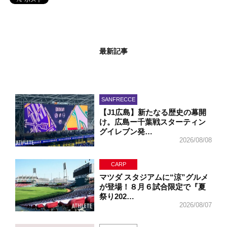
最新記事
SANFRECCE
【J1広島】新たなる歴史の幕開
け。広島ー千葉戦スターティン
グイレブン発…
2026/08/08
CARP
マツダ スタジアムに“涼”グルメ
が登場！８月６試合限定で『夏
祭り202…
2026/08/07