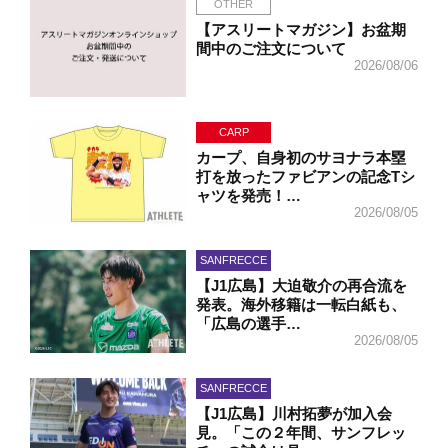
OTHER
【アスリートマガジン】お盆期
間中のご注文について
2026/08/06
CARP
カープ、自身初のサヨナラ本塁
打を放ったファビアンの記念Tシ
ャツを発売！…
2026/08/05
SANFRECCE
【J1広島】大迫敬介の再合流を
発表。海外移籍は一転白紙も、
「広島の選手…
2026/08/05
SANFRECCE
【J1広島】川村拓夢が加入会
見。「この２年間、サンフレッ