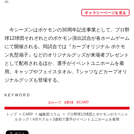
ム
ギャラリーページを見る
今シーズンはポケモンの30周年記念事業として、プロ野
球12球団それぞれとのポケモン演出試合が各ホームゲーム
にて開催される。同試合では『カープオリジナル ポケモ
ン丸型扇子』などのオリジナルグッズが来場者プレゼント
として配布されるほか、選手がイベントユニホームを着
用。キャップやフェイスタオル、Tシャツなどカープオリ
ジナルグッズも登場する。
KEYWORD
#
CARP
#
カープ
#
野球
トップ
CARP
編集部コラム
プロ野球12球団とポケモンがスペシャ
ルタッグ！4月ヤクルト3連戦で選手がイベントユニホームを着用