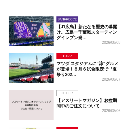
SANFRECCE
【J1広島】新たなる歴史の幕開
け。広島ー千葉戦スターティン
グイレブン発…
2026/08/08
CARP
マツダ スタジアムに“涼”グルメ
が登場！８月６試合限定で『夏
祭り202…
2026/08/07
OTHER
【アスリートマガジン】お盆期
間中のご注文について
2026/08/06