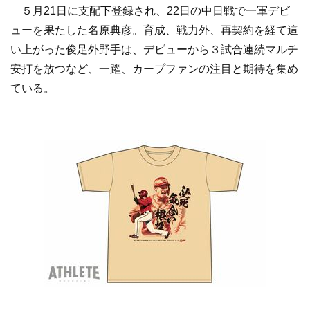
５月21日に支配下登録され、22日の中日戦で一軍デビ
ューを果たした名原典彦。育成、戦力外、再契約を経て這
い上がった俊足外野手は、デビューから３試合連続マルチ
安打を放つなど、一躍、カープファンの注目と期待を集め
ている。