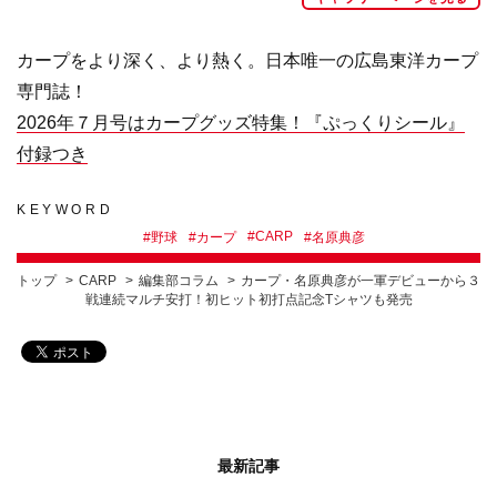
カープをより深く、より熱く。日本唯一の広島東洋カープ
専門誌！
2026年７月号はカープグッズ特集！『ぷっくりシール』
付録つき
KEYWORD
#
CARP
#
野球
#
カープ
#
名原典彦
トップ
CARP
編集部コラム
カープ・名原典彦が一軍デビューから３
戦連続マルチ安打！初ヒット初打点記念Tシャツも発売
最新記事