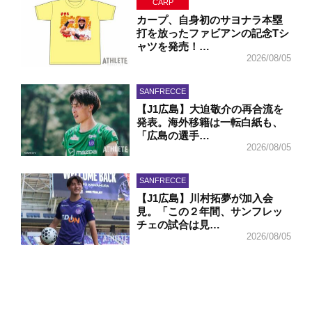
CARP
カープ、自身初のサヨナラ本塁
打を放ったファビアンの記念Tシ
ャツを発売！…
2026/08/05
SANFRECCE
【J1広島】大迫敬介の再合流を
発表。海外移籍は一転白紙も、
「広島の選手…
2026/08/05
SANFRECCE
【J1広島】川村拓夢が加入会
見。「この２年間、サンフレッ
チェの試合は見…
2026/08/05