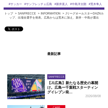
#
サッカー
#
サンフレッチェ広島
#
新井直人
#
中島洋太朗
#
荒木隼人
トップ
SANFRECCE
INFORMATION
JリーグオールスターDAZNカ
ップ、出場全選手を発表。広島からは荒木に加え、新井・中島が選出
最新記事
SANFRECCE
【J1広島】新たなる歴史の幕開
け。広島ー千葉戦スターティン
グイレブン発…
2026/08/08
CARP