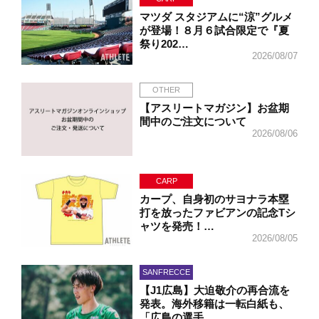
マツダ スタジアムに“涼”グルメ
が登場！８月６試合限定で『夏
祭り202…
2026/08/07
OTHER
【アスリートマガジン】お盆期
間中のご注文について
2026/08/06
CARP
カープ、自身初のサヨナラ本塁
打を放ったファビアンの記念Tシ
ャツを発売！…
2026/08/05
SANFRECCE
【J1広島】大迫敬介の再合流を
発表。海外移籍は一転白紙も、
「広島の選手…