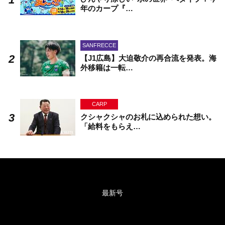
年のカープ『…
SANFRECCE
【J1広島】大迫敬介の再合流を発表。海
外移籍は一転…
CARP
クシャクシャのお札に込められた想い。
「給料をもらえ…
最新号