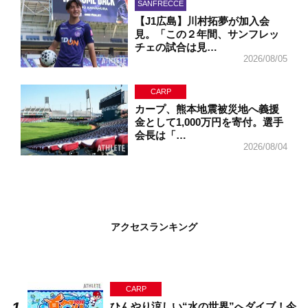
SANFRECCE
【J1広島】川村拓夢が加入会
見。「この２年間、サンフレッ
チェの試合は見…
2026/08/05
CARP
カープ、熊本地震被災地へ義援
金として1,000万円を寄付。選手
会長は「…
2026/08/04
アクセスランキング
CARP
ひんやり涼しい“水の世界”へダイブ！今