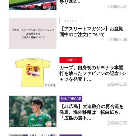
祭り202…
2026/08/07
OTHER
【アスリートマガジン】お盆期
間中のご注文について
2026/08/06
CARP
カープ、自身初のサヨナラ本塁
打を放ったファビアンの記念Tシ
ャツを発売！…
2026/08/05
SANFRECCE
【J1広島】大迫敬介の再合流を
発表。海外移籍は一転白紙も、
「広島の選手…
2026/08/05