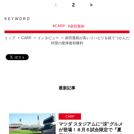
1
2
KEYWORD
#
CARP
#
床田寛樹
トップ
CARP
インタビュー
床田寛樹が長いリハビリを経てつかんだ
待望の復帰後初勝利
最新記事
CARP
マツダ スタジアムに“涼”グルメ
が登場！８月６試合限定で『夏