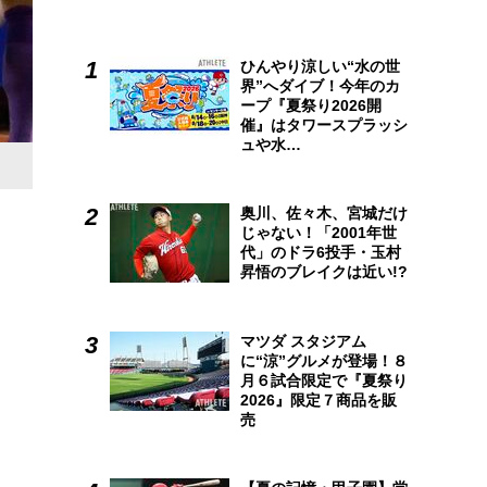
ひんやり涼しい“水の世
界”へダイブ！今年のカ
ープ『夏祭り2026開
催』はタワースプラッシ
ュや水…
奥川、佐々木、宮城だけ
じゃない！「2001年世
代」のドラ6投手・玉村
昇悟のブレイクは近い!?
マツダ スタジアム
に“涼”グルメが登場！８
月６試合限定で『夏祭り
2026』限定７商品を販
売