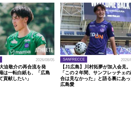
SANFRECCE
2026/08/05
2026/
】大迫敬介の再合流を発
【J1広島】川村拓夢が加入会見。
籍は一転白紙も、「広島
「この２年間、サンフレッチェの
て貢献したい」
合は見なかった」と語る裏にあっ
広島愛