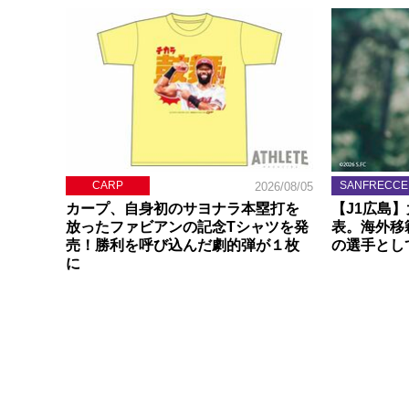
CARP
SANFRECCE
2026/08/05
カープ、自身初のサヨナラ本塁打を
【J1広島
放ったファビアンの記念Tシャツを発
表。海外移
売！勝利を呼び込んだ劇的弾が１枚
の選手とし
に