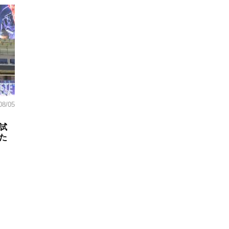
08/05
試
た