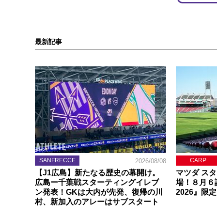
最新記事
SANFRECCE
CARP
2026/08/08
【J1広島】新たなる歴史の幕開け。
マツダ ス
広島ー千葉戦スターティングイレブ
場！８月６
ン発表！GKは大内が先発、復帰の川
2026』限
村、新加入のアレーはサブスタート