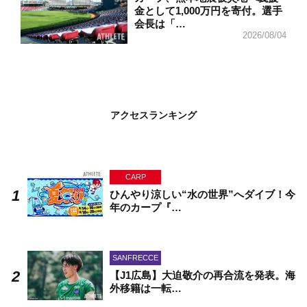
金として1,000万円を寄付。選手
会長は「…
2026/08/04
アクセスランキング
CARP
ひんやり涼しい“水の世界”へダイブ！今
年のカープ『…
SANFRECCE
【J1広島】大迫敬介の再合流を発表。海
外移籍は一転…