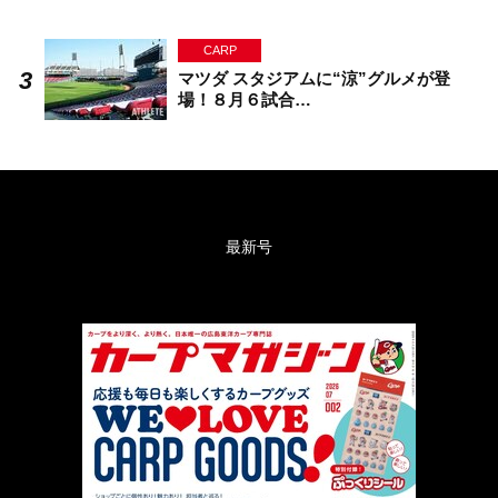
CARP
マツダ スタジアムに“涼”グルメが登
場！８月６試合…
最新号