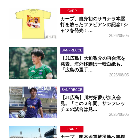
CARP
カープ、自身初のサヨナラ本塁
打を放ったファビアンの記念Tシ
ャツを発売！…
2026/08/05
SANFRECCE
【J1広島】大迫敬介の再合流を
発表。海外移籍は一転白紙も、
「広島の選手…
2026/08/05
SANFRECCE
【J1広島】川村拓夢が加入会
見。「この２年間、サンフレッ
チェの試合は見…
2026/08/05
CARP
カープ、熊本地震被災地へ義援