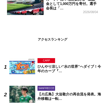
金として1,000万円を寄付。選手
会長は「…
2026/08/04
アクセスランキング
CARP
ひんやり涼しい“水の世界”へダイブ！今
年のカープ『…
SANFRECCE
【J1広島】大迫敬介の再合流を発表。海
外移籍は一転…