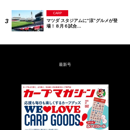
CARP
マツダ スタジアムに“涼”グルメが登
場！８月６試合…
最新号