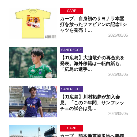
CARP
カープ、自身初のサヨナラ本塁
打を放ったファビアンの記念Tシ
ャツを発売！…
2026/08/05
SANFRECCE
【J1広島】大迫敬介の再合流を
発表。海外移籍は一転白紙も、
「広島の選手…
2026/08/05
SANFRECCE
【J1広島】川村拓夢が加入会
見。「この２年間、サンフレッ
チェの試合は見…
2026/08/05
CARP
カープ、熊本地震被災地へ義援