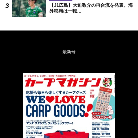
【J1広島】大迫敬介の再合流を発表。海
外移籍は一転…
最新号