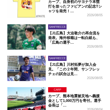
カープ、自身初のサヨナラ本塁
打を放ったファビアンの記念Tシ
ャツを発売！…
2026/08/05
SANFRECCE
【J1広島】大迫敬介の再合流を
発表。海外移籍は一転白紙も、
「広島の選手…
2026/08/05
SANFRECCE
【J1広島】川村拓夢が加入会
見。「この２年間、サンフレッ
チェの試合は見…
2026/08/05
CARP
カープ、熊本地震被災地へ義援
金として1,000万円を寄付。選手
会長は「…
2026/08/04