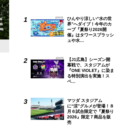
ひんやり涼しい“水の世
界”へダイブ！今年のカ
ープ『夏祭り2026開
催』はタワースプラッシ
ュや水…
中学硬式野球5団体の最新情報を配信
記事に加え、入団者募集ページや対戦相手を探す試合マッチ
【J1広島】シーズン開
幕戦で、スタジアムが
https://jhb-magazine.com/
『ONE VIOLET』に染ま
る特別演出を実施！ス
ペ…
マツダ スタジアム
に“涼”グルメが登場！８
月６試合限定で『夏祭り
2026』限定７商品を販
売