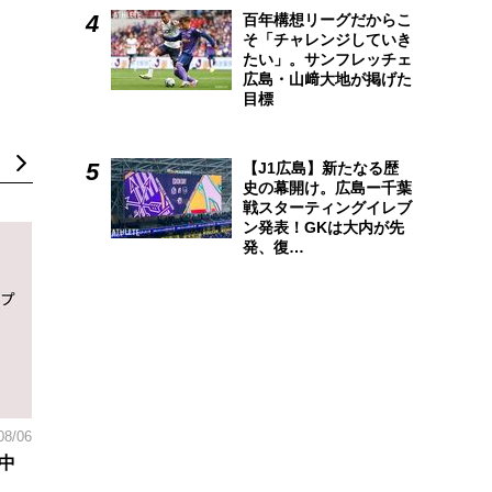
百年構想リーグだからこ
そ「チャレンジしていき
たい」。サンフレッチェ
広島・山﨑大地が掲げた
目標
【J1広島】新たなる歴
史の幕開け。広島ー千葉
戦スターティングイレブ
ン発表！GKは大内が先
発、復…
08/06
中