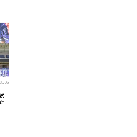
08/05
試
た