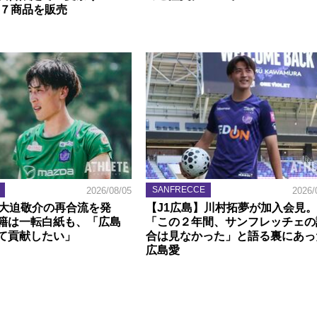
定７商品を販売
SANFRECCE
2026/08/05
2026/
】大迫敬介の再合流を発
【J1広島】川村拓夢が加入会見。
籍は一転白紙も、「広島
「この２年間、サンフレッチェの
て貢献したい」
合は見なかった」と語る裏にあっ
広島愛