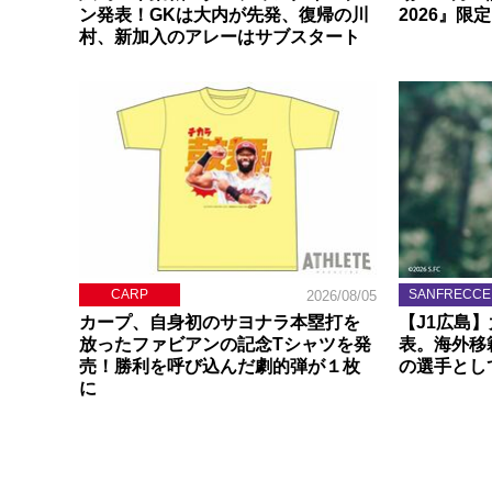
ン発表！GKは大内が先発、復帰の川
2026』限
村、新加入のアレーはサブスタート
CARP
SANFRECCE
2026/08/05
カープ、自身初のサヨナラ本塁打を
【J1広島
放ったファビアンの記念Tシャツを発
表。海外移
売！勝利を呼び込んだ劇的弾が１枚
の選手とし
に