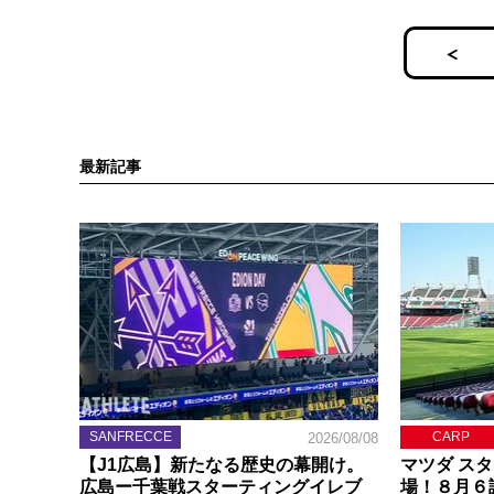
最新記事
SANFRECCE
CARP
2026/08/08
【J1広島】新たなる歴史の幕開け。
マツダ ス
広島ー千葉戦スターティングイレブ
場！８月６