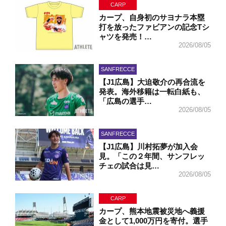
CARP
カープ、自身初のサヨナラ本塁
打を放ったファビアンの記念Tシ
ャツを発売！…
2026/08/05
SANFRECCE
【J1広島】大迫敬介の再合流を
発表。海外移籍は一転白紙も、
「広島の選手…
2026/08/05
SANFRECCE
【J1広島】川村拓夢が加入会
見。「この２年間、サンフレッ
チェの試合は見…
2026/08/05
CARP
カープ、熊本地震被災地へ義援
金として1,000万円を寄付。選手