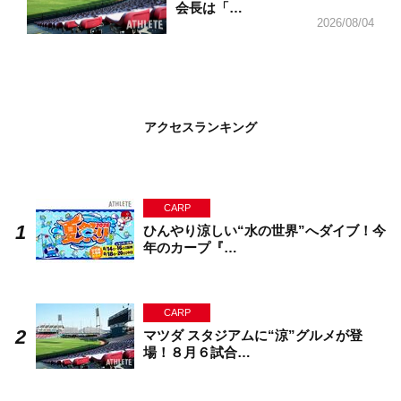
会長は「…
2026/08/04
アクセスランキング
CARP
ひんやり涼しい“水の世界”へダイブ！今
年のカープ『…
CARP
マツダ スタジアムに“涼”グルメが登
場！８月６試合…