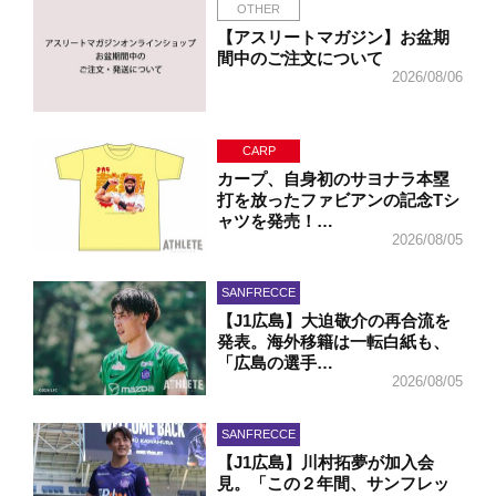
OTHER
【アスリートマガジン】お盆期
間中のご注文について
2026/08/06
CARP
カープ、自身初のサヨナラ本塁
打を放ったファビアンの記念Tシ
ャツを発売！…
2026/08/05
SANFRECCE
【J1広島】大迫敬介の再合流を
発表。海外移籍は一転白紙も、
「広島の選手…
2026/08/05
SANFRECCE
【J1広島】川村拓夢が加入会
見。「この２年間、サンフレッ