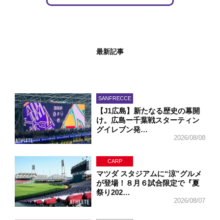
最新記事
SANFRECCE
【J1広島】新たなる歴史の幕開
け。広島ー千葉戦スターティン
グイレブン発…
2026/08/08
CARP
マツダ スタジアムに“涼”グルメ
が登場！８月６試合限定で『夏
祭り202…
2026/08/07