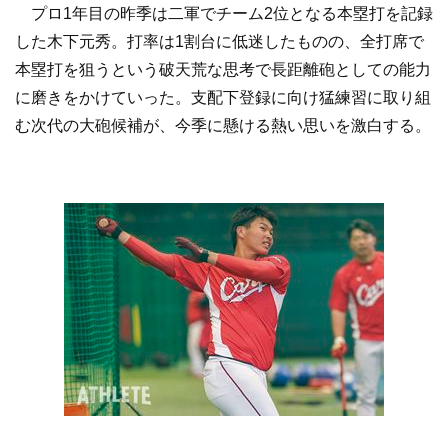
プロ1年目の昨季は二軍でチーム2位となる本塁打を記録
した木下元秀。打率は1割台に低迷したものの、全打席で
本塁打を狙うという破天荒な思考で長距離砲としての能力
に磨きをかけていった。支配下登録に向け猛練習に取り組
む次代の大砲候補が、今季に懸ける熱い思いを激白する。