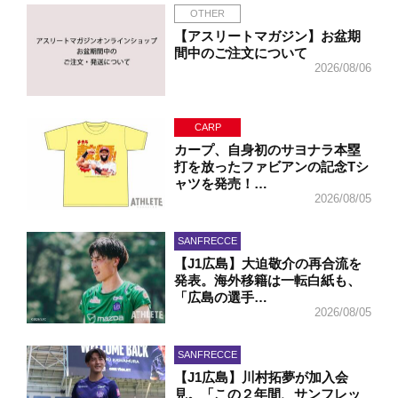
OTHER
【アスリートマガジン】お盆期
間中のご注文について
2026/08/06
CARP
カープ、自身初のサヨナラ本塁
打を放ったファビアンの記念Tシ
ャツを発売！…
2026/08/05
SANFRECCE
【J1広島】大迫敬介の再合流を
発表。海外移籍は一転白紙も、
「広島の選手…
2026/08/05
SANFRECCE
【J1広島】川村拓夢が加入会
見。「この２年間、サンフレッ