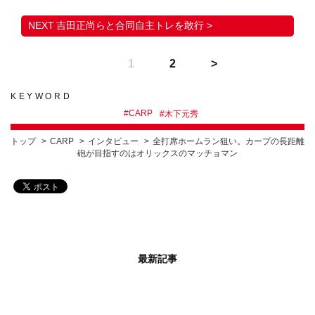
吉田正尚らと合同自主トレを敢行 >
1
2
KEYWORD
#
CARP
#
木下元秀
トップ
CARP
インタビュー
全打席ホームラン狙い。カープの長距離
砲が目指すのはオリックスのマッチョマン
最新記事