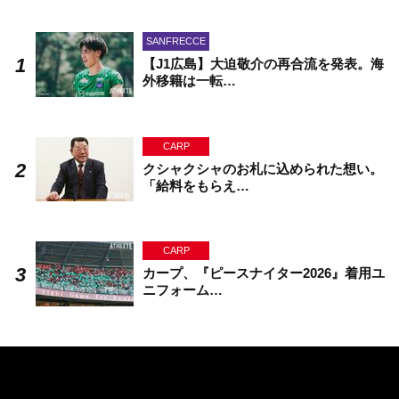
SANFRECCE
【J1広島】大迫敬介の再合流を発表。海
外移籍は一転…
CARP
クシャクシャのお札に込められた想い。
「給料をもらえ…
CARP
カープ、『ピースナイター2026』着用ユ
ニフォーム…