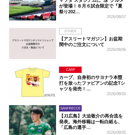
マツダ スタジアムに“涼”グルメ
が登場！８月６試合限定で『夏
祭り202…
2026/08/07
OTHER
【アスリートマガジン】お盆期
間中のご注文について
2026/08/06
CARP
カープ、自身初のサヨナラ本塁
打を放ったファビアンの記念Tシ
ャツを発売！…
2026/08/05
SANFRECCE
【J1広島】大迫敬介の再合流を
発表。海外移籍は一転白紙も、
「広島の選手…
2026/08/05