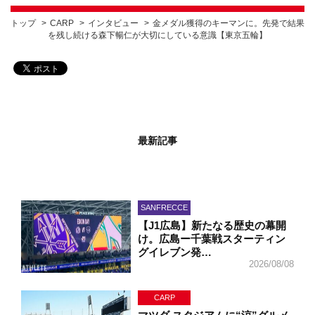
トップ
CARP
インタビュー
金メダル獲得のキーマンに。先発で結果
を残し続ける森下暢仁が大切にしている意識【東京五輪】
最新記事
SANFRECCE
【J1広島】新たなる歴史の幕開
け。広島ー千葉戦スターティン
グイレブン発…
2026/08/08
CARP