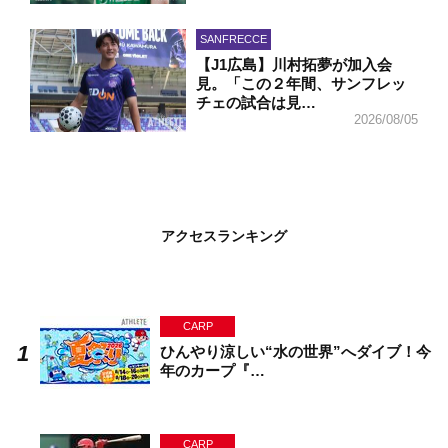
SANFRECCE
【J1広島】川村拓夢が加入会
見。「この２年間、サンフレッ
チェの試合は見…
2026/08/05
アクセスランキング
CARP
ひんやり涼しい“水の世界”へダイブ！今
年のカープ『…
CARP