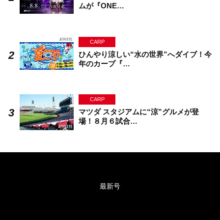
ムが『ONE…
CARP
ひんやり涼しい“水の世界”へダイブ！今
年のカープ『…
CARP
マツダ スタジアムに“涼”グルメが登
場！８月６試合…
最新号