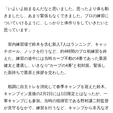
「いよいよ始まるんだなと思いました。思ったより体も動
きましたし、あまり緊張もなくできました。プロの練習に
ついていけるように、しっかりと体作りをしていきたいと
思っています」
室内練習場で鈴木を含む新人7人はランニング、キャッ
チボール、ノックを行うなど、約4時間のプロ初練習を終
えた。練習の途中には当時カープ不動の4番であった栗原
健太と遭遇し、いきなり“カープの4番”と初対面。緊張し
た面持ちで栗原と挨拶を交わした。
順調に自主トレを消化して春季キャンプを迎えた鈴木。
キャンプイン直後の2月2日には1日限定とはなったが、一
軍キャンプにも参加。当時の指揮官である野村謙二郎監督
が見守るなかで、練習を行うなど、キャンプから非凡な才