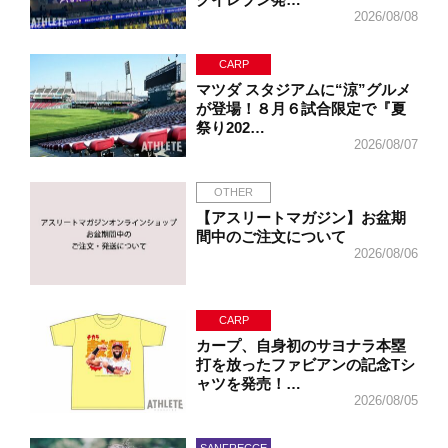
2026/08/08
CARP
マツダ スタジアムに“涼”グルメ
が登場！８月６試合限定で『夏
祭り202…
2026/08/07
OTHER
【アスリートマガジン】お盆期
間中のご注文について
2026/08/06
CARP
カープ、自身初のサヨナラ本塁
打を放ったファビアンの記念Tシ
ャツを発売！…
2026/08/05