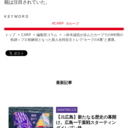
能は注目されていた。
KEYWORD
#
CARP
#
カープ
トップ
CARP
編集部コラム
＜鈴木誠也が歩んだカープでの9年間の
軌跡＞プロ初練習となった新人合同自主トレで“カープの4番”と遭遇。
最新記事
SANFRECCE
【J1広島】新たなる歴史の幕開
け。広島ー千葉戦スターティン
グイレブン発…