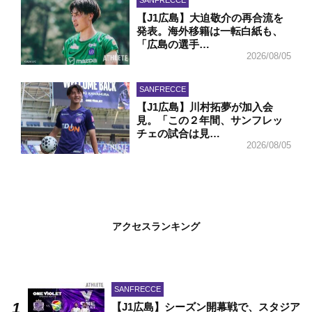
SANFRECCE
【J1広島】大迫敬介の再合流を
発表。海外移籍は一転白紙も、
「広島の選手…
2026/08/05
SANFRECCE
【J1広島】川村拓夢が加入会
見。「この２年間、サンフレッ
チェの試合は見…
2026/08/05
アクセスランキング
SANFRECCE
【J1広島】シーズン開幕戦で、スタジア