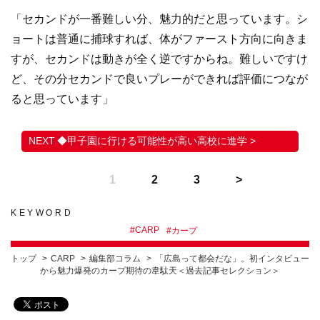
「セカンドが一番難しい分、魅力的だと思っています。シ
ョートは普通に捕球すれば、体がファースト方向に向きま
すが、セカンドは動きが全く逆ですからね。難しいですけ
ど、その分セカンドで良いプレーができれば評価につなが
ると思っています」
◆甲子園に行ける可能性が高い高校に進学 >
1
2
3
KEYWORD
#
CARP
#
カープ
トップ
CARP
編集部コラム
「広島って都会だな」。初インタビュー
から魅力爆発のカープ期待の韋駄天＜過去記事セレクション＞