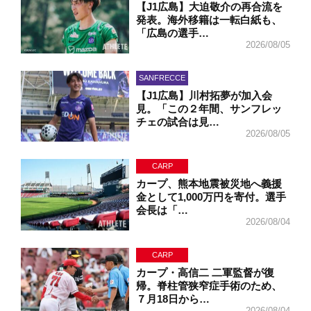
【J1広島】大迫敬介の再合流を
発表。海外移籍は一転白紙も、
「広島の選手…
2026/08/05
SANFRECCE
【J1広島】川村拓夢が加入会
見。「この２年間、サンフレッ
チェの試合は見…
2026/08/05
CARP
カープ、熊本地震被災地へ義援
金として1,000万円を寄付。選手
会長は「…
2026/08/04
CARP
カープ・高信二 二軍監督が復
帰。脊柱管狭窄症手術のため、
７月18日から…
2026/08/04