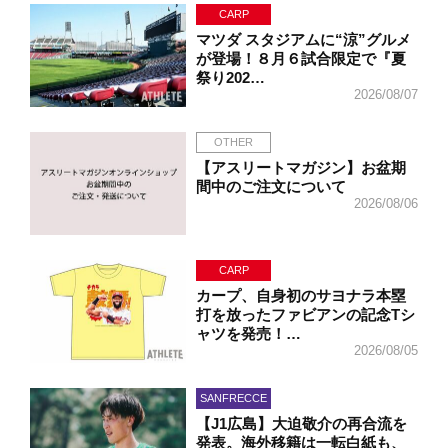
CARP
マツダ スタジアムに“涼”グルメ
が登場！８月６試合限定で『夏
祭り202…
2026/08/07
OTHER
【アスリートマガジン】お盆期
間中のご注文について
2026/08/06
CARP
カープ、自身初のサヨナラ本塁
打を放ったファビアンの記念Tシ
ャツを発売！…
2026/08/05
SANFRECCE
【J1広島】大迫敬介の再合流を
発表。海外移籍は一転白紙も、