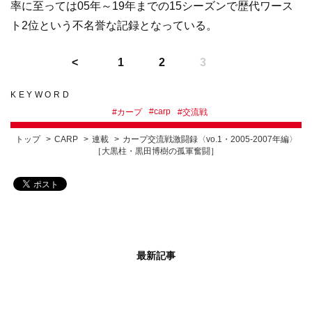
率に至っては05年～19年までの15シーズンで歴代ワース
ト2位という不名誉な記録となっている。
1
2
3
KEYWORD
#
carp
#
カープ
#
交流戦
トップ
CARP
連載
カープ交流戦激闘録〈vo.1・2005-2007年編〉
［大黒柱・黒田博樹の孤軍奮闘］
最新記事