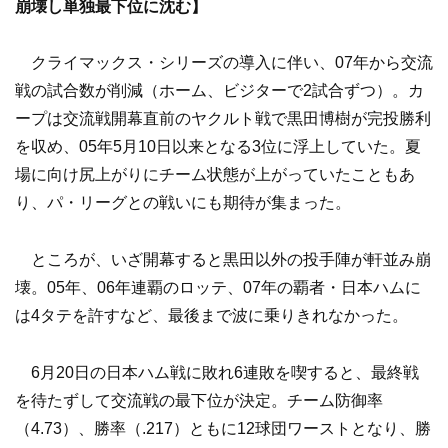
崩壊し単独最下位に沈む】
クライマックス・シリーズの導入に伴い、07年から交流
戦の試合数が削減（ホーム、ビジターで2試合ずつ）。カ
ープは交流戦開幕直前のヤクルト戦で黒田博樹が完投勝利
を収め、05年5月10日以来となる3位に浮上していた。夏
場に向け尻上がりにチーム状態が上がっていたこともあ
り、パ・リーグとの戦いにも期待が集まった。
ところが、いざ開幕すると黒田以外の投手陣が軒並み崩
壊。05年、06年連覇のロッテ、07年の覇者・日本ハムに
は4タテを許すなど、最後まで波に乗りきれなかった。
6月20日の日本ハム戦に敗れ6連敗を喫すると、最終戦
を待たずして交流戦の最下位が決定。チーム防御率
（4.73）、勝率（.217）ともに12球団ワーストとなり、勝