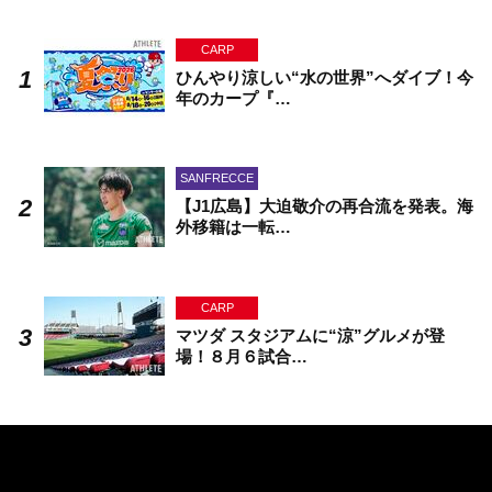
CARP
ひんやり涼しい“水の世界”へダイブ！今
年のカープ『…
SANFRECCE
【J1広島】大迫敬介の再合流を発表。海
外移籍は一転…
CARP
マツダ スタジアムに“涼”グルメが登
場！８月６試合…