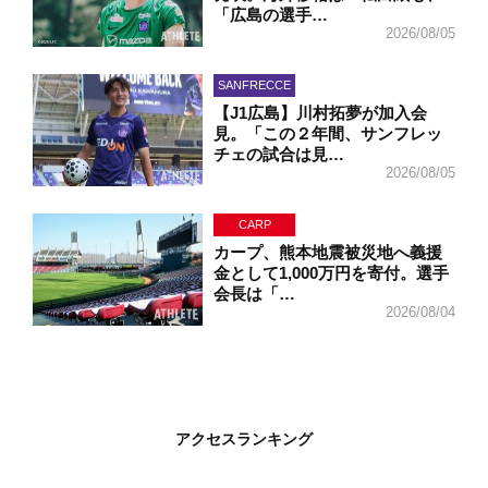
「広島の選手…
2026/08/05
SANFRECCE
【J1広島】川村拓夢が加入会
見。「この２年間、サンフレッ
チェの試合は見…
2026/08/05
CARP
カープ、熊本地震被災地へ義援
金として1,000万円を寄付。選手
会長は「…
2026/08/04
アクセスランキング