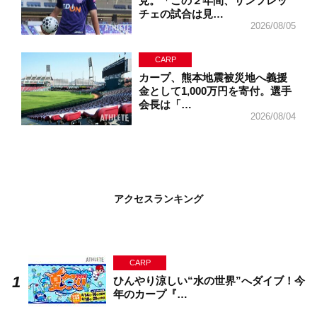
見。「この２年間、サンフレッ
チェの試合は見…
2026/08/05
CARP
カープ、熊本地震被災地へ義援
金として1,000万円を寄付。選手
会長は「…
2026/08/04
アクセスランキング
CARP
ひんやり涼しい“水の世界”へダイブ！今
年のカープ『…