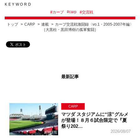
KEYWORD
#
carp
#
カープ
#
交流戦
トップ
CARP
連載
カープ交流戦激闘録〈vo.1・2005-2007年編〉
［大黒柱・黒田博樹の孤軍奮闘］
最新記事
CARP
マツダ スタジアムに“涼”グルメ
が登場！８月６試合限定で『夏
祭り202…
2026/08/07