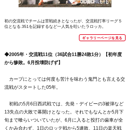
初の交流戦でチームは苦戦続きとなったが、交流戦打率リーグ５
位となる.351を記録するなど一人気を吐いたラロッカ。
ギャラリーページを見る
◆2005年・交流戦11位（36試合11勝24敗1分）【初年度
から惨敗。6月投壊防げず】
カープにとっては何度も苦汁を味わう鬼門とも言える交
流戦がスタートした05年。
初戦の5月6日西武戦では、先発・デイビーの3被弾など
13失点の大敗で幕開けとなった。それでもなんとか5月下
旬まで喰らいついていたが、6月に入ると投打の歯車が全
くかみ合わず、1日のロッテ戦から5連敗、11日の楽天戦