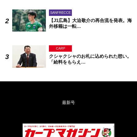
SANFRECCE
【J1広島】大迫敬介の再合流を発表。海
外移籍は一転…
CARP
クシャクシャのお札に込められた想い。
「給料をもらえ…
最新号