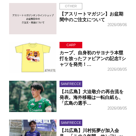
OTHER
【アスリートマガジン】お盆期
間中のご注文について
2026/08/06
CARP
カープ、自身初のサヨナラ本塁
打を放ったファビアンの記念Tシ
ャツを発売！…
2026/08/05
SANFRECCE
【J1広島】大迫敬介の再合流を
発表。海外移籍は一転白紙も、
「広島の選手…
2026/08/05
SANFRECCE
【J1広島】川村拓夢が加入会