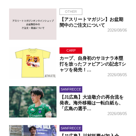
OTHER
【アスリートマガジン】お盆期
間中のご注文について
2026/08/06
CARP
カープ、自身初のサヨナラ本塁
打を放ったファビアンの記念Tシ
ャツを発売！…
2026/08/05
SANFRECCE
【J1広島】大迫敬介の再合流を
発表。海外移籍は一転白紙も、
「広島の選手…
2026/08/05
SANFRECCE
【J1広島】川村拓夢が加入会