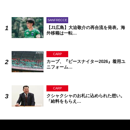
SANFRECCE
【J1広島】大迫敬介の再合流を発表。海
外移籍は一転…
CARP
カープ、『ピースナイター2026』着用ユ
ニフォーム…
CARP
クシャクシャのお札に込められた想い。
「給料をもらえ…