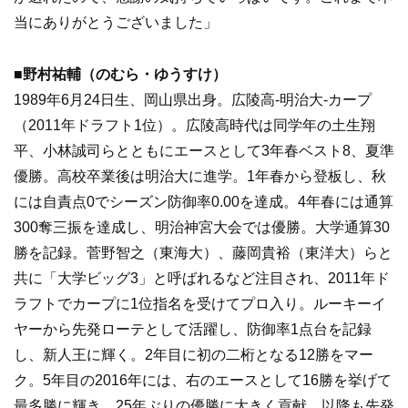
当にありがとうございました」
■野村祐輔（のむら・ゆうすけ）
1989年6月24日生、岡山県出身。広陵高-明治大-カープ
（2011年ドラフト1位）。広陵高時代は同学年の土生翔
平、小林誠司らとともにエースとして3年春ベスト8、夏準
優勝。高校卒業後は明治大に進学。1年春から登板し、秋
には自責点0でシーズン防御率0.00を達成。4年春には通算
300奪三振を達成し、明治神宮大会では優勝。大学通算30
勝を記録。菅野智之（東海大）、藤岡貴裕（東洋大）らと
共に「大学ビッグ3」と呼ばれるなど注目され、2011年ド
ラフトでカープに1位指名を受けてプロ入り。ルーキーイ
ヤーから先発ローテとして活躍し、防御率1点台を記録
し、新人王に輝く。2年目に初の二桁となる12勝をマー
ク。5年目の2016年には、右のエースとして16勝を挙げて
最多勝に輝き、25年ぶりの優勝に大きく貢献。以降も先発