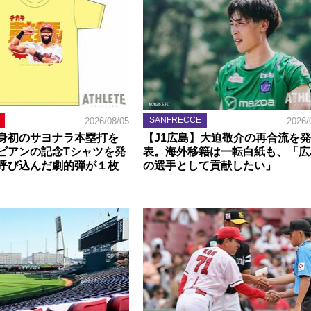
SANFRECCE
2026/08/05
2026/
身初のサヨナラ本塁打を
【J1広島】大迫敬介の再合流を発
ビアンの記念Tシャツを発
表。海外移籍は一転白紙も、「広
呼び込んだ劇的弾が１枚
の選手として貢献したい」