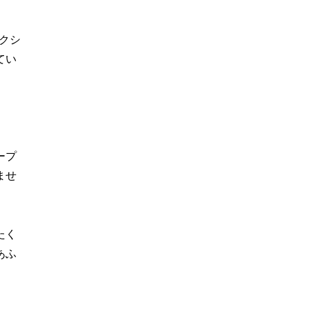
クシ
てい
ープ
ませ
たく
あふ