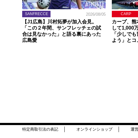
SANFRECCE
CARP
2026/08/05
【J1広島】川村拓夢が加入会見。
カープ、熊
「この２年間、サンフレッチェの試
して1,00
合は見なかった」と語る裏にあった
「少しでも
広島愛
よう」とコ
特定商取引法の表記
オンラインショップ
運