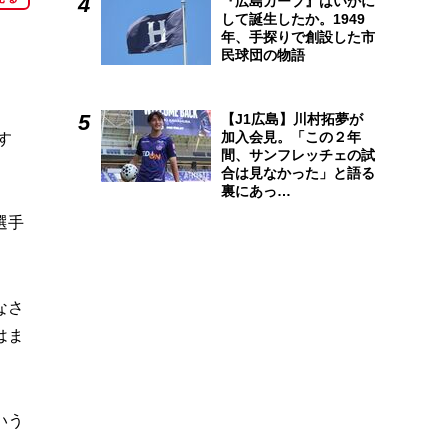
『広島カープ』はいかに
して誕生したか。1949
年、手探りで創設した市
民球団の物語
【J1広島】川村拓夢が
加入会見。「この２年
す
間、サンフレッチェの試
合は見なかった」と語る
裏にあっ…
選手
なさ
はま
いう