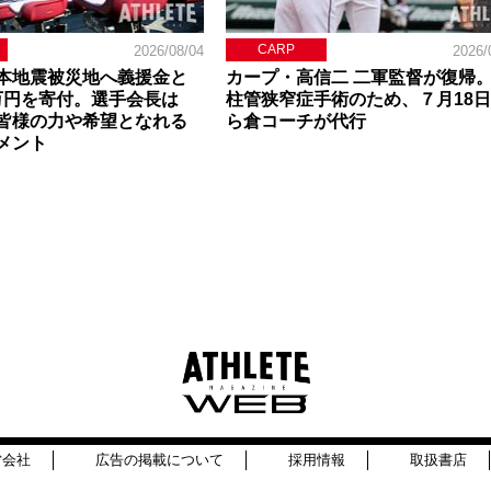
CARP
2026/08/04
2026/
本地震被災地へ義援金と
カープ・高信二 二軍監督が復帰
0万円を寄付。選手会長は
柱管狭窄症手術のため、７月18
皆様の力や希望となれる
ら倉コーチが代行
メント
営会社
広告の掲載について
採用情報
取扱書店