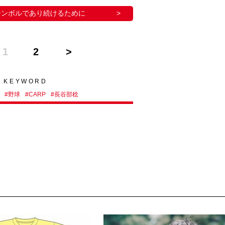
シンボルであり続けるために
1
2
KEYWORD
#
野球
#
CARP
#
長谷部稔