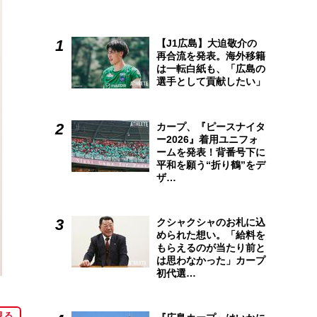
【J1広島】大迫敬介の
再合流を発表。海外移籍
は一転白紙も、「広島の
選手として貢献したい」
カープ、『ピースナイタ
ー2026』着用ユニフォ
ームを発表！背番号下に
平和を願う“折り鶴”をデ
ザ…
クシャクシャのお札に込
められた想い。「給料を
もらえるのが当たり前と
は思わなかった」カープ
初代選…
見る