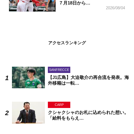
７月18日から…
2026/08/04
アクセスランキング
SANFRECCE
【J1広島】大迫敬介の再合流を発表。海
外移籍は一転…
CARP
クシャクシャのお札に込められた想い。
「給料をもらえ…