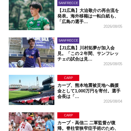
SANFRECCE
【J1広島】大迫敬介の再合流を
発表。海外移籍は一転白紙も、
「広島の選手…
2026/08/05
SANFRECCE
【J1広島】川村拓夢が加入会
見。「この２年間、サンフレッ
チェの試合は見…
2026/08/05
CARP
カープ、熊本地震被災地へ義援
金として1,000万円を寄付。選手
会長は「…
2026/08/04
CARP
カープ・高信二 二軍監督が復
帰。脊柱管狭窄症手術のため、