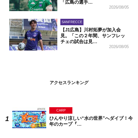
「広島の選手…
2026/08/05
SANFRECCE
【J1広島】川村拓夢が加入会
見。「この２年間、サンフレッ
チェの試合は見…
2026/08/05
アクセスランキング
CARP
ひんやり涼しい“水の世界”へダイブ！今
年のカープ『…