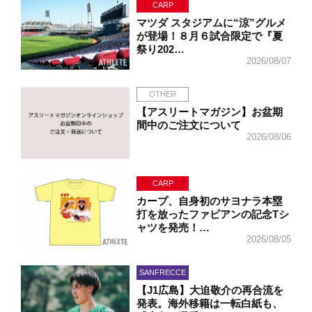
CARP
マツダ スタジアムに“涼”グルメ
が登場！８月６試合限定で『夏
祭り202…
2026/08/07
OTHER
【アスリートマガジン】お盆期
間中のご注文について
2026/08/06
CARP
カープ、自身初のサヨナラ本塁
打を放ったファビアンの記念Tシ
ャツを発売！…
2026/08/05
SANFRECCE
【J1広島】大迫敬介の再合流を
発表。海外移籍は一転白紙も、