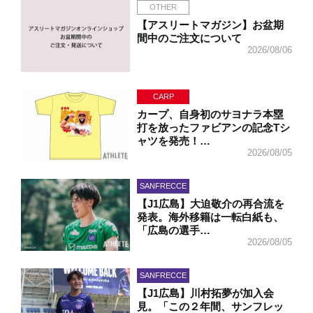
OTHER
【アスリートマガジン】お盆期
間中のご注文について
2026/08/06
CARP
カープ、自身初のサヨナラ本塁
打を放ったファビアンの記念Tシ
ャツを発売！…
2026/08/05
SANFRECCE
【J1広島】大迫敬介の再合流を
発表。海外移籍は一転白紙も、
「広島の選手…
2026/08/05
SANFRECCE
【J1広島】川村拓夢が加入会
見。「この２年間、サンフレッ