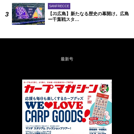
SANFRECCE
【J1広島】新たなる歴史の幕開け。広島
ー千葉戦スタ…
最新号