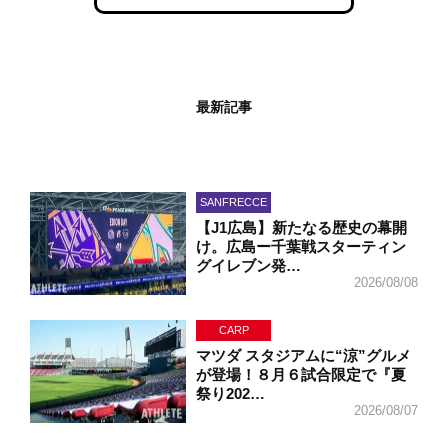
最新記事
SANFRECCE
【J1広島】新たなる歴史の幕開
け。広島ー千葉戦スターティン
グイレブン発…
2026/08/08
CARP
マツダ スタジアムに“涼”グルメ
が登場！８月６試合限定で『夏
祭り202…
2026/08/07