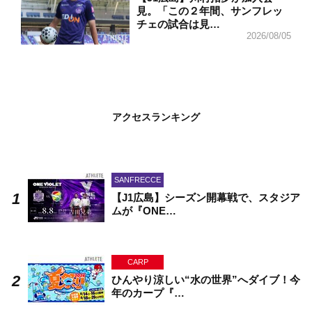
見。「この２年間、サンフレッ
チェの試合は見…
2026/08/05
アクセスランキング
SANFRECCE
【J1広島】シーズン開幕戦で、スタジア
ムが『ONE…
CARP
ひんやり涼しい“水の世界”へダイブ！今
年のカープ『…