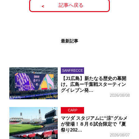
記事へ戻る
最新記事
SANFRECCE
【J1広島】新たなる歴史の幕開
け。広島ー千葉戦スターティン
グイレブン発…
2026/08/08
CARP
マツダ スタジアムに“涼”グルメ
が登場！８月６試合限定で『夏
祭り202…
2026/08/07