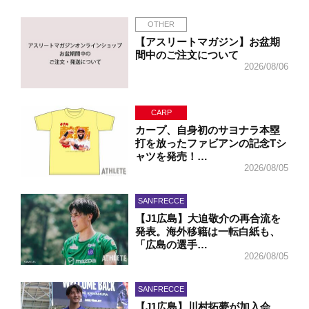
OTHER
【アスリートマガジン】お盆期
間中のご注文について
2026/08/06
CARP
カープ、自身初のサヨナラ本塁
打を放ったファビアンの記念Tシ
ャツを発売！…
2026/08/05
SANFRECCE
【J1広島】大迫敬介の再合流を
発表。海外移籍は一転白紙も、
「広島の選手…
2026/08/05
SANFRECCE
【J1広島】川村拓夢が加入会