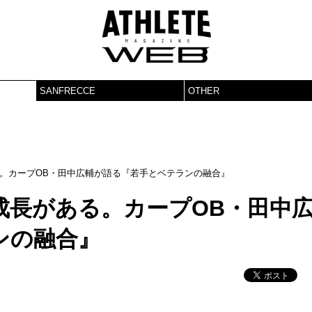
SANFRECCE
OTHER
。カープOB・田中広輔が語る『若手とベテランの融合』
成長がある。カープOB・田中
ンの融合』