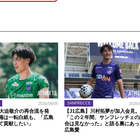
SANFRECCE
2026/08/05
2026/
】大迫敬介の再合流を発
【J1広島】川村拓夢が加入会見。
籍は一転白紙も、「広島
「この２年間、サンフレッチェの
て貢献したい」
合は見なかった」と語る裏にあっ
広島愛