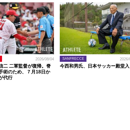
SANFRECCE
2026/08/04
2026/
信二 二軍監督が復帰。脊
今西和男氏、日本サッカー殿堂入
手術のため、７月18日か
が代行