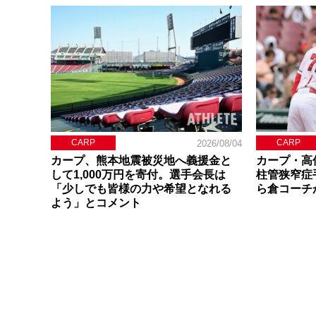
CARP
CARP
2026/08/04
カープ、熊本地震被災地へ義援金と
カープ・高
して1,000万円を寄付。選手会長は
柱管狭窄症
「少しでも皆様の力や希望となれる
ら倉コーチ
よう」とコメント