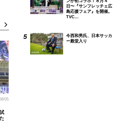
ンが初コラボ！８月４
日〜『サンフレッチェ広
島応援フェア』を開催。
TVC…
今西和男氏、日本サッカ
ー殿堂入り
08/05
試
た