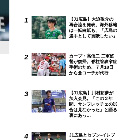
【J1広島】大迫敬介の
再合流を発表。海外移籍
は一転白紙も、「広島の
選手として貢献したい」
カープ・高信二 二軍監
督が復帰。脊柱管狭窄症
手術のため、７月18日
から倉コーチが代行
【J1広島】川村拓夢が
加入会見。「この２年
間、サンフレッチェの試
合は見なかった」と語る
裏にあっ…
J1広島とセブン-イレブ