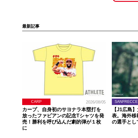
最新記事
CARP
SANFRECCE
2026/08/05
カープ、自身初のサヨナラ本塁打を
【J1広島
放ったファビアンの記念Tシャツを発
表。海外移
売！勝利を呼び込んだ劇的弾が１枚
の選手とし
に