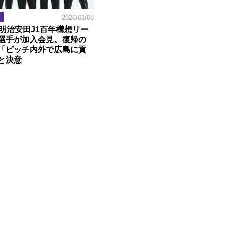
2026/01/08
】明治安田J1百年構想リー
選手が加入会見。復帰の
「ピッチ内外で広島に貢
と決意