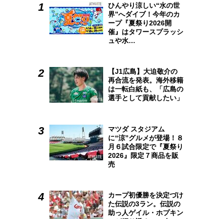
ひんやり涼しい“水の世
界”へダイブ！今年のカ
ープ『夏祭り2026開
催』はタワースプラッシ
ュや水…
【J1広島】大迫敬介の
再合流を発表。海外移籍
は一転白紙も、「広島の
選手として貢献したい」
マツダ スタジアム
に“涼”グルメが登場！８
月６試合限定で『夏祭り
2026』限定７商品を販
売
カープ初優勝を決定づけ
た伝説の3ラン。伝説の
助っ人ゲイル・ホプキン