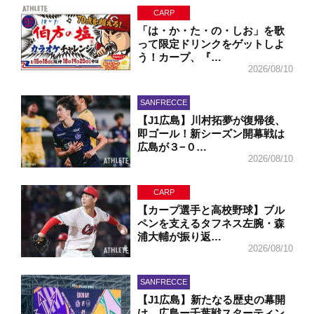
CARP
「は・か・た・の・しお」を歌
って限定ドリンクをゲットしよ
う！カープ、『…
2026/08/10
SANFRECCE
【J1広島】川村拓夢が復帰後、
即ゴール！新シーズン開幕戦は
広島が３−０…
2026/08/10
CARP
【カープ選手と高校野球】ブル
ペンを支えるタフネス左腕・森
浦大輔が振り返…
2026/08/10
SANFRECCE
【J1広島】新たなる歴史の幕開
け。広島ー千葉戦スターティン