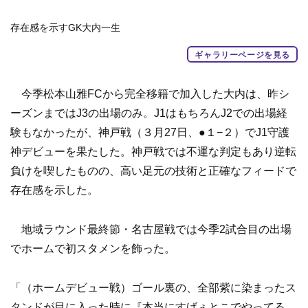
存在感を示すGK大内一生
ギャラリーページを見る
今季松本山雅FCから完全移籍で加入した大内は、昨シ
ーズンまではJ3の出場のみ。J1はもちろんJ2での出場経
験もなかったが、神戸戦（３月27日、●１−２）でJ1守護
神デビューを果たした。神戸戦では不運な判定もあり逆転
負けを喫したものの、高い足元の技術と正確なフィードで
存在感を示した。
地域ラウンド最終節・名古屋戦では今季2試合目の出場
でホームで初スタメンを飾った。
「（ホームデビュー戦）ゴール裏の、全部紫に染まったス
タンドが目に入った時に『本当にすげぇとこでやってる