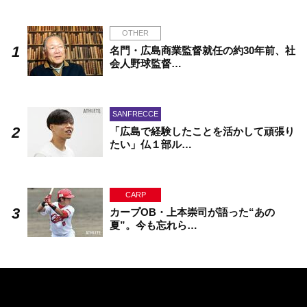
OTHER
名門・広島商業監督就任の約30年前、社
会人野球監督…
SANFRECCE
「広島で経験したことを活かして頑張り
たい」仏１部ル…
CARP
カープOB・上本崇司が語った“あの
夏”。今も忘れら…