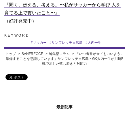
『聞く、伝える、考える。〜私がサッカーから学び 人を
育てる上で貫いたこと〜』
（好評発売中）
KEYWORD
#
サッカー
#
サンフレッチェ広島
#
大内一生
トップ
SANFRECCE
編集部コラム
「いつ出番が来てもいいように
準備することを意識しています」サンフレッチェ広島・GK大内一生が川崎F
戦で示した落ち着きと対応力
最新記事