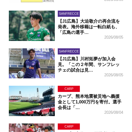
SANFRECCE
【J1広島】大迫敬介の再合流を
発表。海外移籍は一転白紙も、
「広島の選手…
2026/08/05
SANFRECCE
【J1広島】川村拓夢が加入会
見。「この２年間、サンフレッ
チェの試合は見…
2026/08/05
CARP
カープ、熊本地震被災地へ義援
金として1,000万円を寄付。選手
会長は「…
2026/08/04
CARP