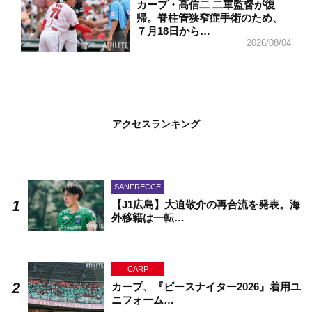
カープ・高信二 二軍監督が復
帰。脊柱管狭窄症手術のため、
７月18日から…
2026/08/04
アクセスランキング
SANFRECCE
【J1広島】大迫敬介の再合流を発表。海
外移籍は一転…
CARP
カープ、『ピースナイター2026』着用ユ
ニフォーム…