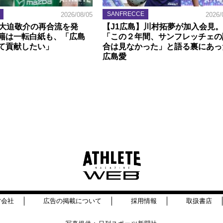
SANFRECCE
2026/08/05
2026/
】大迫敬介の再合流を発
【J1広島】川村拓夢が加入会見。
籍は一転白紙も、「広島
「この２年間、サンフレッチェの
て貢献したい」
合は見なかった」と語る裏にあっ
広島愛
営会社
広告の掲載について
採用情報
取扱書店