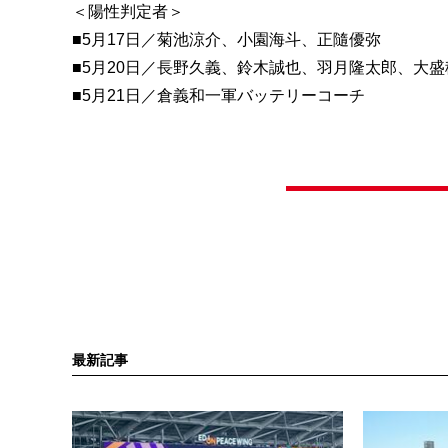
＜陽性判定者＞
■5月17日／菊池涼介、小園海斗、正隨優弥
■5月20日／長野久義、鈴木誠也、羽月隆太郎、大
■5月21日／倉義和一軍バッテリーコーチ
最新記事