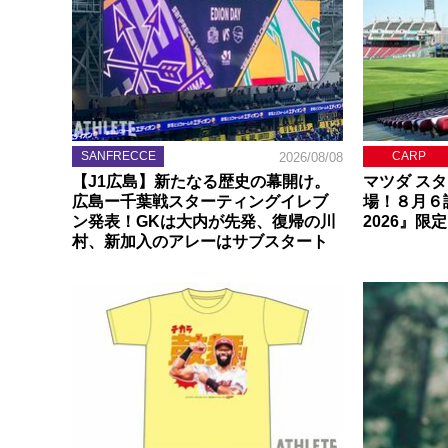
SANFRECCE
CARP
2026/08/08
【J1広島】新たなる歴史の幕開け。
マツダ ス
広島ー千葉戦スターティングイレブ
場！８月６
ン発表！GKは大内が先発、復帰の川
2026』限
村、新加入のアレーはサブスタート