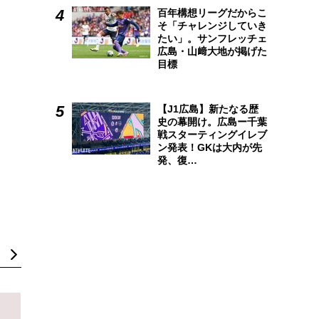
百年構想リーグだからこ
そ「チャレンジしていき
たい」。サンフレッチェ
広島・山﨑大地が掲げた
目標
【J1広島】新たなる歴
史の幕開け。広島ー千葉
戦スターティングイレブ
ン発表！GKは大内が先
発、復…