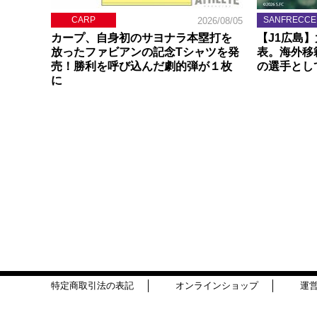
CARP
SANFRECCE
2026/08/05
カープ、自身初のサヨナラ本塁打を
【J1広島
放ったファビアンの記念Tシャツを発
表。海外移
売！勝利を呼び込んだ劇的弾が１枚
の選手とし
に
特定商取引法の表記
オンラインショップ
運