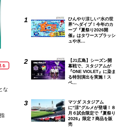
ひんやり涼しい“水の世
界”へダイブ！今年のカ
ープ『夏祭り2026開
催』はタワースプラッシ
ュや水…
【J1広島】シーズン開
見る
幕戦で、スタジアムが
『ONE VIOLET』に染ま
る特別演出を実施！ス
ペ…
とな
マツダ スタジアム
に“涼”グルメが登場！８
月６試合限定で『夏祭り
指
2026』限定７商品を販
売