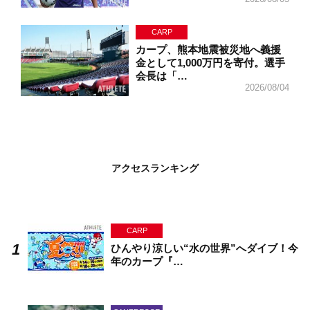
CARP
カープ、熊本地震被災地へ義援
金として1,000万円を寄付。選手
会長は「…
2026/08/04
アクセスランキング
CARP
ひんやり涼しい“水の世界”へダイブ！今
年のカープ『…