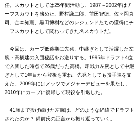
任。スカウトとしては25年間活動し、1987～2002年はチ
ーフスカウトを務めた。野村謙二郎、前田智徳、佐々岡真
司、金本知憲、黒田博樹などのレジェンドたちの獲得にチ
ーフスカウトとして関わってきた名スカウトだ。
今回は、カープ低迷期に先発、中継ぎとして活躍した左
腕・高橋建の入団秘話をお送りする。1995年ドラフト4位
で入団した時点で26歳だった高橋。即戦力左腕として中継
ぎとして1年目から登板を重ね、先発としても投手陣を支
えた。2009年にはメッツでメジャーデビューを果たし、
2010年にカープに復帰して現役を引退した。
41歳まで投げ続けた左腕は、どのような経緯でドラフト
されたのか？ 備前氏の証言から振り返っていく。