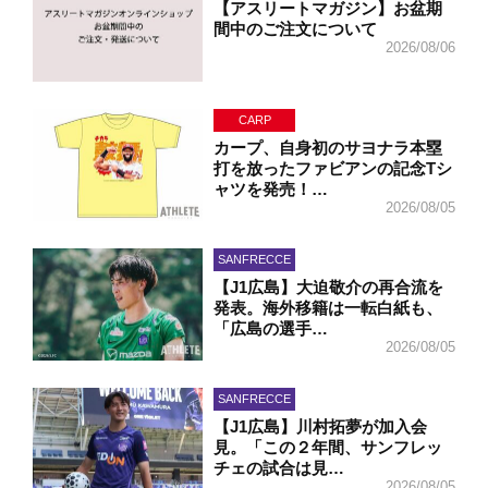
【アスリートマガジン】お盆期
間中のご注文について
2026/08/06
CARP
カープ、自身初のサヨナラ本塁
打を放ったファビアンの記念Tシ
ャツを発売！…
2026/08/05
SANFRECCE
【J1広島】大迫敬介の再合流を
発表。海外移籍は一転白紙も、
「広島の選手…
2026/08/05
SANFRECCE
【J1広島】川村拓夢が加入会
見。「この２年間、サンフレッ
チェの試合は見…
2026/08/05