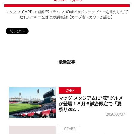
#
CARP
#
カープ
トップ
CARP
編集部コラム
40歳でメジャーデビューを果たした“子
連れルーキー左腕”の獲得秘話【カープ名スカウトが語る】
最新記事
CARP
マツダ スタジアムに“涼”グルメ
が登場！８月６試合限定で『夏
祭り202…
2026/08/07
OTHER