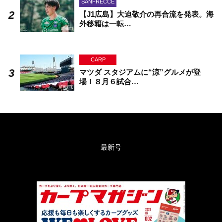
SANFRECCE
【J1広島】大迫敬介の再合流を発表。海
外移籍は一転…
CARP
マツダ スタジアムに“涼”グルメが登
場！８月６試合…
最新号