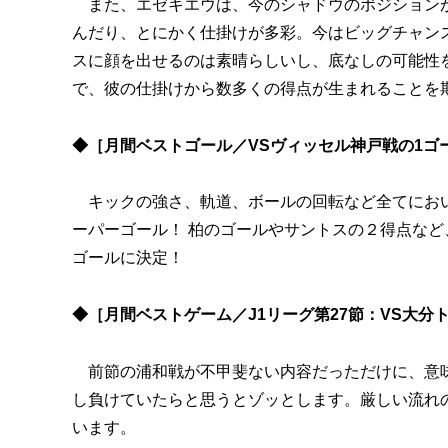
また、エゼキエウは、今のシャドウのポジションが
んだり、とにかく仕掛けが多彩。今はビッグチャン
スに顔を出せるのは素晴らしいし、底なしの可能性
で、彼の仕掛けから数多くの得点が生まれることを
◆［月間ベストゴール／VSヴィッセル神戸戦の1ゴ
キックの強さ、軌道、ボールの回転など全てにおい
ーパーゴール！ 柏のゴールやサントスの２得点な
ゴールに決定！
◆［月間ベストゲーム／J1リーグ第27節：VS大分
前節の浦和戦が不甲斐ない内容だっただけに、意味
し負けていたらと思うとゾッとします。厳しい流れ
います。