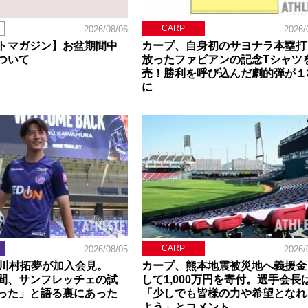
CARP
2026/08/06
2026/
トマガジン】お盆期間中
カープ、自身初のサヨナラ本塁打
ついて
放ったファビアンの記念Tシャツ
売！勝利を呼び込んだ劇的弾が１
に
CARP
2026/08/05
2026/
】川村拓夢が加入会見。
カープ、熊本地震被災地へ義援金
間、サンフレッチェの試
して1,000万円を寄付。選手会長
った」と語る裏にあった
「少しでも皆様の力や希望となれ
よう」とコメント