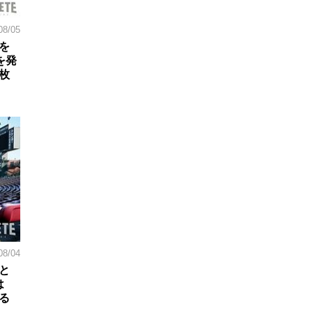
08/05
を
を発
枚
08/04
と
は
る