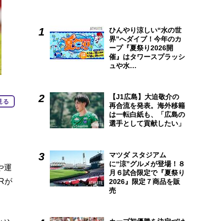
ひんやり涼しい“水の世
界”へダイブ！今年のカ
ープ『夏祭り2026開
催』はタワースプラッシ
ュや水…
【J1広島】大迫敬介の
見る
再合流を発表。海外移籍
は一転白紙も、「広島の
選手として貢献したい」
マツダ スタジアム
に“涼”グルメが登場！８
や運
月６試合限定で『夏祭り
Rが
2026』限定７商品を販
売