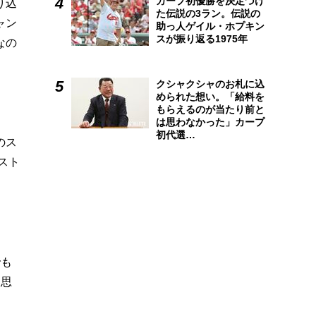
カープ初優勝を決定づけ
り込
た伝説の3ラン。伝説の
ャン
助っ人ゲイル・ホプキン
スが振り返る1975年
なの
クシャクシャのお札に込
められた想い。「給料を
もらえるのが当たり前と
は思わなかった」カープ
初代選…
のス
スト
でも
と思