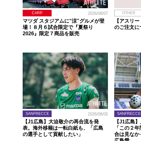
CARP
OTHER
2026/08/07
マツダ スタジアムに“涼”グルメが登
【アスリー
場！８月６試合限定で『夏祭り
のご注文に
2026』限定７商品を販売
SANFRECCE
SANFRECCE
2026/08/05
【J1広島】大迫敬介の再合流を発
【J1広島
表。海外移籍は一転白紙も、「広島
「この２年
の選手として貢献したい」
合は見なか
広島愛