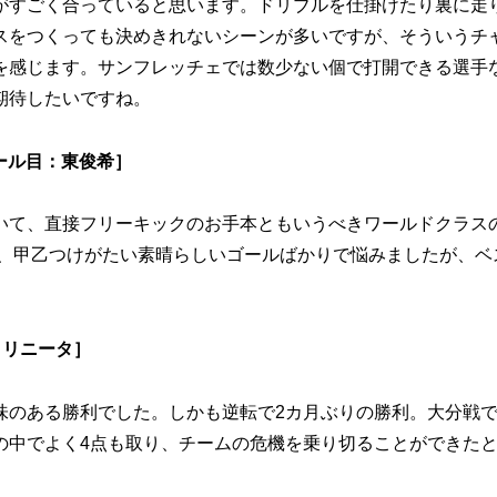
すごく合っていると思います。ドリブルを仕掛けたり裏に走
スをつくっても決めきれないシーンが多いですが、そういうチ
を感じます。サンフレッチェでは数少ない個で打開できる選手
期待したいですね。
ール目：東俊希］
て、直接フリーキックのお手本ともいうべきワールドクラス
ど、甲乙つけがたい素晴らしいゴールばかりで悩みましたが、ベ
トリニータ］
のある勝利でした。しかも逆転で2カ月ぶりの勝利。大分戦
の中でよく4点も取り、チームの危機を乗り切ることができた