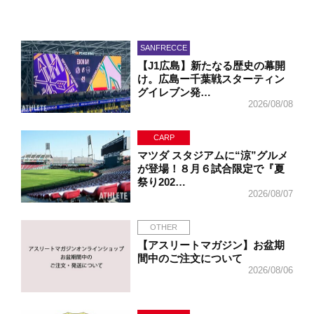
SANFRECCE
【J1広島】新たなる歴史の幕開
け。広島ー千葉戦スターティン
グイレブン発…
2026/08/08
CARP
マツダ スタジアムに“涼”グルメ
が登場！８月６試合限定で『夏
祭り202…
2026/08/07
OTHER
【アスリートマガジン】お盆期
間中のご注文について
2026/08/06