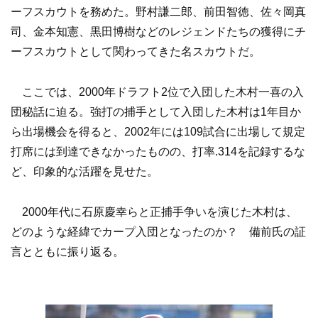
ーフスカウトを務めた。野村謙二郎、前田智徳、佐々岡真
司、金本知憲、黒田博樹などのレジェンドたちの獲得にチ
ーフスカウトとして関わってきた名スカウトだ。
ここでは、2000年ドラフト2位で入団した木村一喜の入
団秘話に迫る。強打の捕手として入団した木村は1年目か
ら出場機会を得ると、2002年には109試合に出場して規定
打席には到達できなかったものの、打率.314を記録するな
ど、印象的な活躍を見せた。
2000年代に石原慶幸らと正捕手争いを演じた木村は、
どのような経緯でカープ入団となったのか？ 備前氏の証
言とともに振り返る。