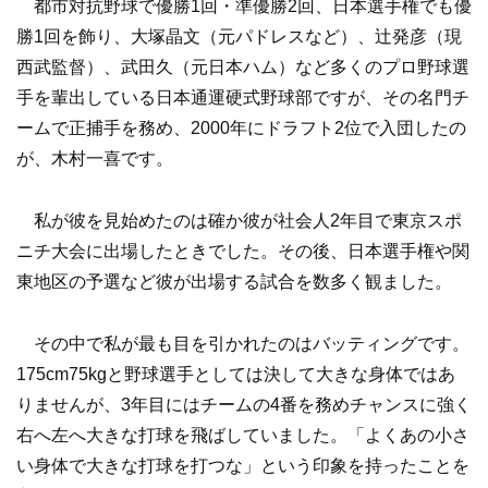
都市対抗野球で優勝1回・準優勝2回、日本選手権でも優
勝1回を飾り、大塚晶文（元パドレスなど）、辻発彦（現
西武監督）、武田久（元日本ハム）など多くのプロ野球選
手を輩出している日本通運硬式野球部ですが、その名門チ
ームで正捕手を務め、2000年にドラフト2位で入団したの
が、木村一喜です。
私が彼を見始めたのは確か彼が社会人2年目で東京スポ
ニチ大会に出場したときでした。その後、日本選手権や関
東地区の予選など彼が出場する試合を数多く観ました。
その中で私が最も目を引かれたのはバッティングです。
175cm75kgと野球選手としては決して大きな身体ではあ
りませんが、3年目にはチームの4番を務めチャンスに強く
右へ左へ大きな打球を飛ばしていました。「よくあの小さ
い身体で大きな打球を打つな」という印象を持ったことを