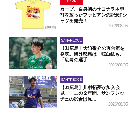
CARP
カープ、自身初のサヨナラ本塁
打を放ったファビアンの記念Tシ
ャツを発売！…
2026/08/05
SANFRECCE
【J1広島】大迫敬介の再合流を
発表。海外移籍は一転白紙も、
「広島の選手…
2026/08/05
SANFRECCE
【J1広島】川村拓夢が加入会
見。「この２年間、サンフレッ
チェの試合は見…
2026/08/05