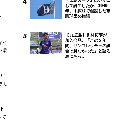
『広島カープ』はいかに
して誕生したか。1949
年、手探りで創設した市
民球団の物語
で、
【J1広島】川村拓夢が
加入会見。「この２年
なイ
間、サンフレッチェの試
い環
合は見なかった」と語る
裏にあっ…
てい
まし
ト
って