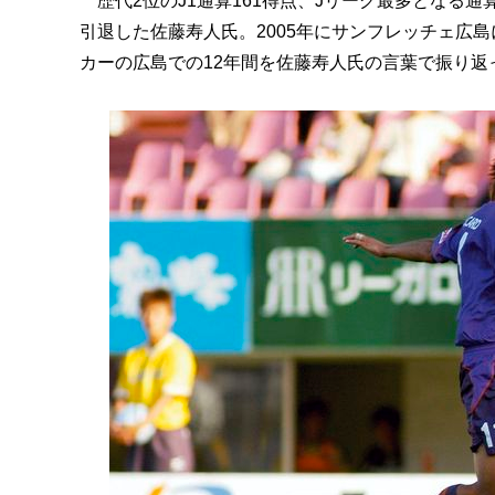
歴代2位のJ1通算161得点、Jリーグ最多となる通算
引退した佐藤寿人氏。2005年にサンフレッチェ広
カーの広島での12年間を佐藤寿人氏の言葉で振り返