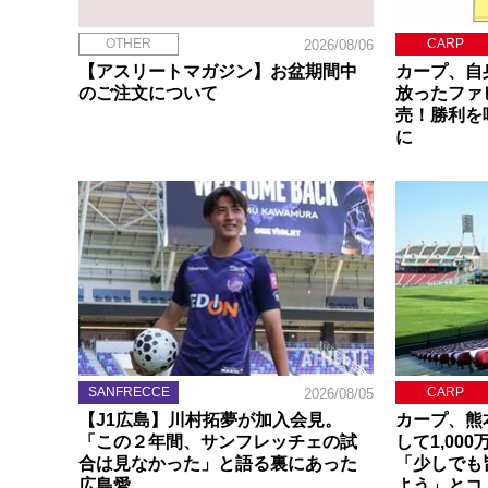
OTHER
CARP
2026/08/06
【アスリートマガジン】お盆期間中
カープ、自
のご注文について
放ったファ
売！勝利を
に
SANFRECCE
CARP
2026/08/05
【J1広島】川村拓夢が加入会見。
カープ、熊
「この２年間、サンフレッチェの試
して1,00
合は見なかった」と語る裏にあった
「少しでも
広島愛
よう」とコ