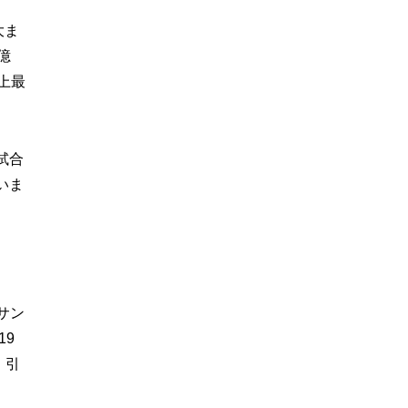
大ま
億
上最
試合
いま
サン
19
。引