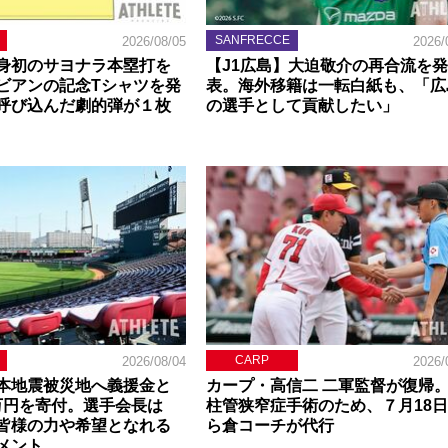
SANFRECCE
2026/08/05
2026/
身初のサヨナラ本塁打を
【J1広島】大迫敬介の再合流を発
ビアンの記念Tシャツを発
表。海外移籍は一転白紙も、「広
呼び込んだ劇的弾が１枚
の選手として貢献したい」
CARP
2026/08/04
2026/
本地震被災地へ義援金と
カープ・高信二 二軍監督が復帰
0万円を寄付。選手会長は
柱管狭窄症手術のため、７月18
皆様の力や希望となれる
ら倉コーチが代行
メント