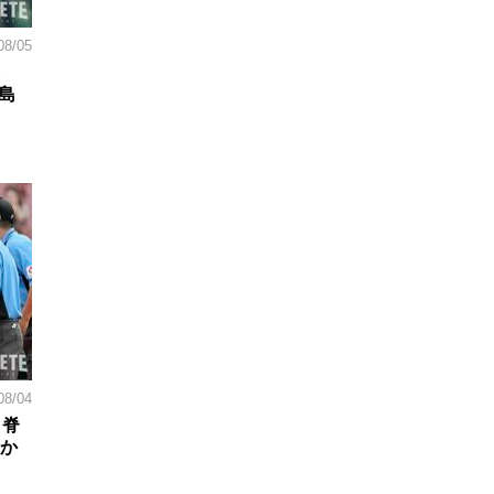
08/05
島
08/04
。脊
日か