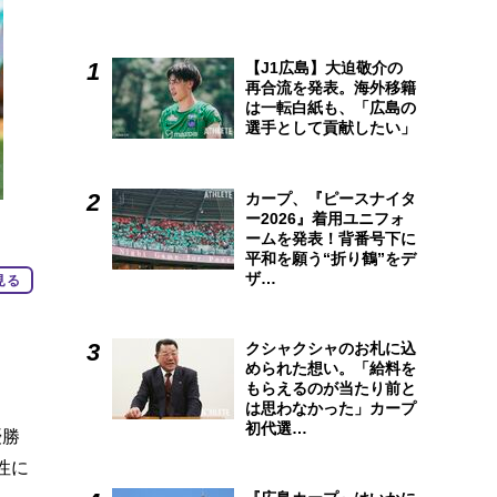
【J1広島】大迫敬介の
再合流を発表。海外移籍
は一転白紙も、「広島の
選手として貢献したい」
カープ、『ピースナイタ
ー2026』着用ユニフォ
ームを発表！背番号下に
平和を願う“折り鶴”をデ
ザ…
見る
クシャクシャのお札に込
められた想い。「給料を
もらえるのが当たり前と
は思わなかった」カープ
初代選…
優勝
性に