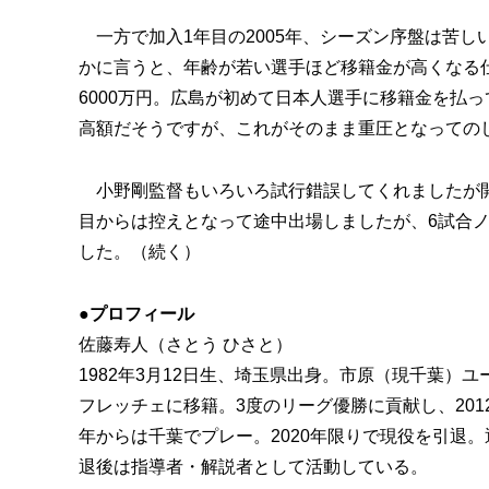
一方で加入1年目の2005年、シーズン序盤は苦し
かに言うと、年齢が若い選手ほど移籍金が高くなる仕
6000万円。広島が初めて日本人選手に移籍金を払
高額だそうですが、これがそのまま重圧となっての
小野剛監督もいろいろ試行錯誤してくれましたが開
目からは控えとなって途中出場しましたが、6試合
した。（続く）
●プロフィール
佐藤寿人（さとう ひさと）
1982年3月12日生、埼玉県出身。市原（現千葉）ユ
フレッチェに移籍。3度のリーグ優勝に貢献し、2012
年からは千葉でプレー。2020年限りで現役を引退
退後は指導者・解説者として活動している。