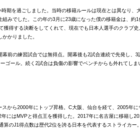
い時期を過ごしました。当時の移籍ルールは現在とは異なり、
組みでした。この年の3月に23歳になった僕の移籍金は、約1
って獲得する決断をしてくれて、現在でも日本人選手のクラブ史
しかかりました。
幕前の練習試合では無得点。開幕後も2試合連続で先発し、3
ノーゴール。続く2試合は負傷の影響でベンチからも外れてしま
ースから2000年にトップ昇格。C大阪、仙台を経て、2005年に
年にはMVPと得点王を獲得した。2017年に名古屋に移籍し20
。通算のJ1得点数は歴代2位を誇る日本を代表するストライカー