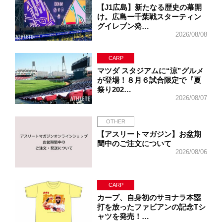
【J1広島】新たなる歴史の幕開
け。広島ー千葉戦スターティン
グイレブン発…
2026/08/08
CARP
マツダ スタジアムに“涼”グルメ
が登場！８月６試合限定で『夏
祭り202…
2026/08/07
OTHER
【アスリートマガジン】お盆期
間中のご注文について
2026/08/06
CARP
カープ、自身初のサヨナラ本塁
打を放ったファビアンの記念Tシ
ャツを発売！…