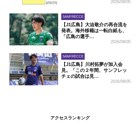
2026/08/05
SANFRECCE
【J1広島】大迫敬介の再合流を
発表。海外移籍は一転白紙も、
「広島の選手…
2026/08/05
SANFRECCE
【J1広島】川村拓夢が加入会
見。「この２年間、サンフレッ
チェの試合は見…
2026/08/05
アクセスランキング