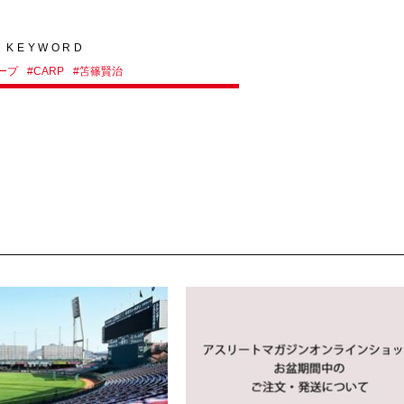
KEYWORD
ープ
#
CARP
#
笘篠賢治