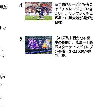
百年構想リーグだからこ
無意
そ「チャレンジしていき
たい」。サンフレッチェ
広島・山﨑大地が掲げた
目標
球で
【J1広島】新たなる歴
史の幕開け。広島ー千葉
戦スターティングイレブ
す。
ン発表！GKは大内が先
すよ
発、復…
結果
た。
れ
に、