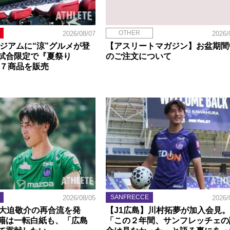
OTHER
2026/08/07
2026/
タジアムに“涼”グルメが登
【アスリートマガジン】お盆期間
試合限定で『夏祭り
のご注文について
定７商品を販売
SANFRECCE
2026/08/05
2026/
】大迫敬介の再合流を発
【J1広島】川村拓夢が加入会見。
籍は一転白紙も、「広島
「この２年間、サンフレッチェの