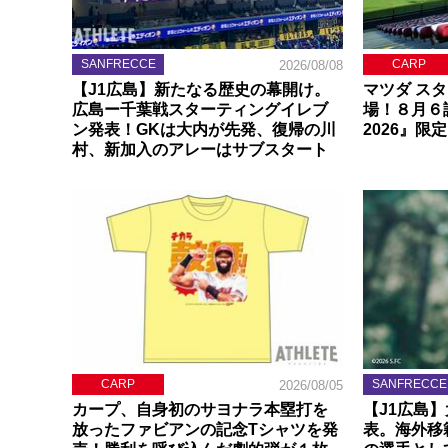
SANFRECCE
CARP
2026/08/08
【J1広島】新たなる歴史の幕開け。
マツダ ス
広島ー千葉戦スターティングイレブ
場！８月６
ン発表！GKは大内が先発、復帰の川
2026』限
村、新加入のアレーはサブスタート
CARP
SANFRECCE
2026/08/05
カープ、自身初のサヨナラ本塁打を
【J1広島
放ったファビアンの記念Tシャツを発
表。海外移