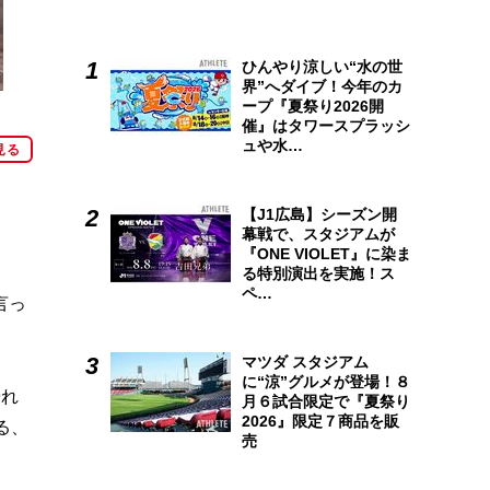
ひんやり涼しい“水の世
界”へダイブ！今年のカ
ープ『夏祭り2026開
催』はタワースプラッシ
ュや水…
見る
【J1広島】シーズン開
幕戦で、スタジアムが
『ONE VIOLET』に染ま
る特別演出を実施！ス
ペ…
言っ
マツダ スタジアム
に“涼”グルメが登場！８
優れ
月６試合限定で『夏祭り
2026』限定７商品を販
る、
売