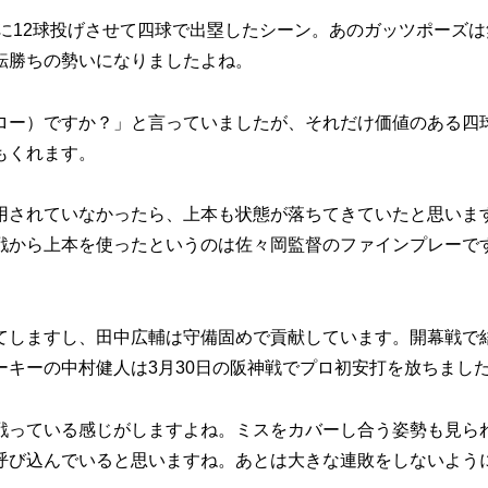
に12球投げさせて四球で出塁したシーン。あのガッツポーズは
転勝ちの勢いになりましたよね。
ー）ですか？」と言っていましたが、それだけ価値のある四
もくれます。
されていなかったら、上本も状態が落ちてきていたと思いま
戦から上本を使ったというのは佐々岡監督のファインプレーで
しますし、田中広輔は守備固めで貢献しています。開幕戦で
キーの中村健人は3月30日の阪神戦でプロ初安打を放ちまし
っている感じがしますよね。ミスをカバーし合う姿勢も見ら
呼び込んでいると思いますね。あとは大きな連敗をしないよう