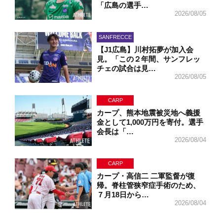
「広島の選手…
2026/08/05
SANFRECCE
【J1広島】川村拓夢が加入会
見。「この２年間、サンフレッ
チェの試合は見…
2026/08/05
CARP
カープ、熊本地震被災地へ義援
金として1,000万円を寄付。選手
会長は「…
2026/08/04
CARP
カープ・高信二 二軍監督が復
帰。脊柱管狭窄症手術のため、
７月18日から…
2026/08/04