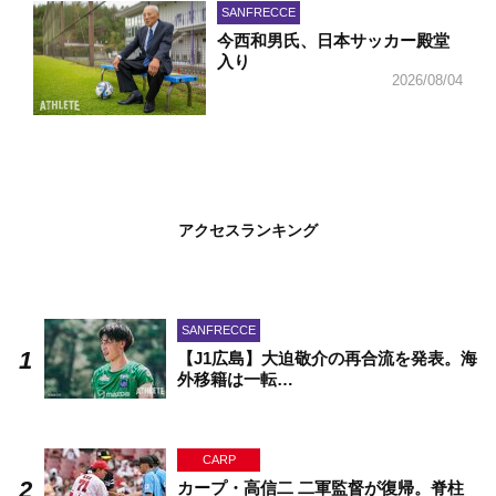
SANFRECCE
今西和男氏、日本サッカー殿堂
入り
2026/08/04
アクセスランキング
SANFRECCE
【J1広島】大迫敬介の再合流を発表。海
外移籍は一転…
CARP
カープ・高信二 二軍監督が復帰。脊柱