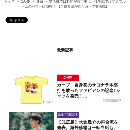
トップ
CARP
連載
交流戦では野間が救世主に。後半戦ではマクブル
ームのパワーに期待！ 【笘篠賢治が見たカープ交流戦】
最新記事
CARP
カープ、自身初のサヨナラ本塁
打を放ったファビアンの記念Tシ
ャツを発売！…
2026/08/05
SANFRECCE
【J1広島】大迫敬介の再合流を
発表。海外移籍は一転白紙も、