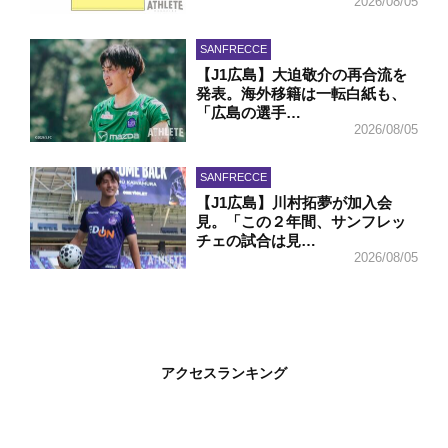
2026/08/05
SANFRECCE
【J1広島】大迫敬介の再合流を
発表。海外移籍は一転白紙も、
「広島の選手…
2026/08/05
SANFRECCE
【J1広島】川村拓夢が加入会
見。「この２年間、サンフレッ
チェの試合は見…
2026/08/05
アクセスランキング