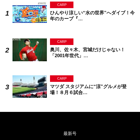
CARP
ひんやり涼しい“水の世界”へダイブ！今
年のカープ『…
CARP
奥川、佐々木、宮城だけじゃない！
「2001年世代」…
CARP
マツダ スタジアムに“涼”グルメが登
場！８月６試合…
最新号