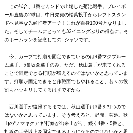
この試合、1番セカンドで出場した菊池選手。プレイボ
ール直後の2球目。中日先発の松葉投手からレフトスタン
ドへ見事な先頭打者アーチ！これが自身100号となりまし
た。そしてチームにとっても32イニングぶりの得点に。そ
のホームランを記念してのTシャツです。
今、カープで打順を固定できているのは4番マクブルー
ム選手、5番坂倉選手のみ。ただ、秋山選手が来てくれる
ことで固定できる打順が増えるのではないかと思っていま
す。打順が固定できると作戦面でもやれること、各々の役
割もハッキリしてくるはずですから。
西川選手が復帰するまでは、秋山選手は3番を打つので
はないかと思っています。そう考えると、野間、菊池、秋
山の“ノマキクアキ”打線が出来上がり、続く4番・5番と、
打線の半分以上を固定できるようになるのではないかと思