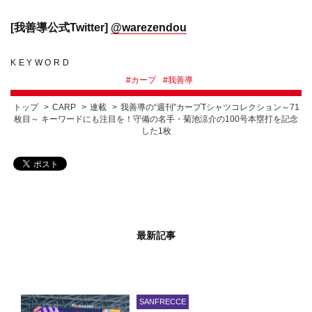
[我善導公式Twitter]
@warezendou
KEYWORD
#
カープ
#
我善導
トップ
CARP
連載
我善導の“週刊”カープTシャツコレクション～71
枚目～ キーワードにも注目を！守備の名手・菊池涼介の100号本塁打を記念
した1枚
最新記事
SANFRECCE