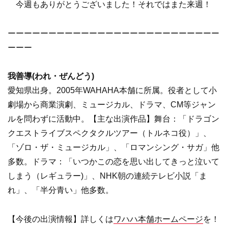
今週もありがとうございました！それではまた来週！
ーーーーーーーーーーーーーーーーーーーーーーーーーー
ーーー
我善導(われ・ぜんどう)
愛知県出身。2005年WAHAHA本舗に所属。役者として小
劇場から商業演劇、ミュージカル、ドラマ、CM等ジャン
ルを問わずに活動中。【主な出演作品】舞台：「ドラゴン
クエストライブスペクタクルツアー（トルネコ役）」、
「ゾロ・ザ・ミュージカル」、「ロマンシング・サガ」他
多数。ドラマ：「いつかこの恋を思い出してきっと泣いて
しまう（レギュラー)」、NHK朝の連続テレビ小説「ま
れ」、「半分青い」他多数。
【今後の出演情報】詳しくは
ワハハ本舗ホームページ
を！