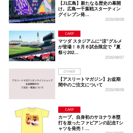
【J1広島】新たなる歴史の幕開
け。広島ー千葉戦スターティン
グイレブン発…
2026/08/08
CARP
マツダ スタジアムに“涼”グルメ
が登場！８月６試合限定で『夏
祭り202…
2026/08/07
OTHER
【アスリートマガジン】お盆期
間中のご注文について
2026/08/06
CARP
カープ、自身初のサヨナラ本塁
打を放ったファビアンの記念Tシ
ャツを発売！…