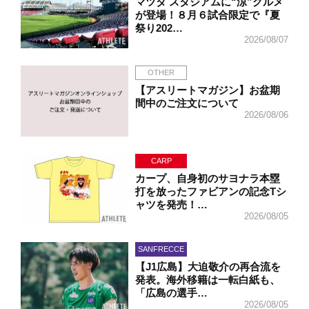
マツダ スタジアムに“涼”グルメ
が登場！８月６試合限定で『夏
祭り202…
2026/08/07
OTHER
【アスリートマガジン】お盆期
間中のご注文について
2026/08/06
CARP
カープ、自身初のサヨナラ本塁
打を放ったファビアンの記念Tシ
ャツを発売！…
2026/08/05
SANFRECCE
【J1広島】大迫敬介の再合流を
発表。海外移籍は一転白紙も、
「広島の選手…
2026/08/05