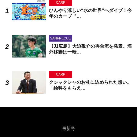
CARP
ひんやり涼しい“水の世界”へダイブ！今
年のカープ『…
SANFRECCE
【J1広島】大迫敬介の再合流を発表。海
外移籍は一転…
CARP
クシャクシャのお札に込められた想い。
「給料をもらえ…
最新号