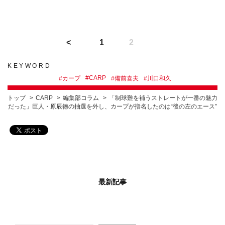
1
2
KEYWORD
#
CARP
#
カープ
#
備前喜夫
#
川口和久
トップ
CARP
編集部コラム
「制球難を補うストレートが一番の魅力
だった」巨人・原辰徳の抽選を外し、カープが指名したのは“後の左のエース”
最新記事