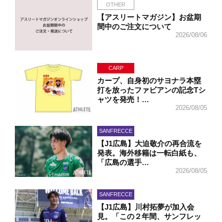
OTHER
【アスリートマガジン】お盆期
間中のご注文について
2026/08/06
CARP
カープ、自身初のサヨナラ本塁
打を放ったファビアンの記念Tシ
ャツを発売！…
2026/08/05
SANFRECCE
【J1広島】大迫敬介の再合流を
発表。海外移籍は一転白紙も、
「広島の選手…
2026/08/05
SANFRECCE
【J1広島】川村拓夢が加入会
見。「この２年間、サンフレッ