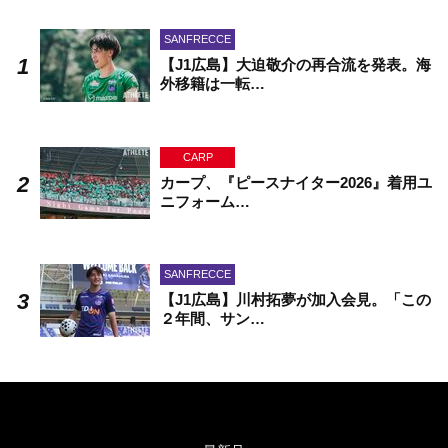
SANFRECCE
【J1広島】大迫敬介の再合流を発表。海
外移籍は一転…
CARP
カープ、『ピースナイター2026』着用ユ
ニフォーム…
SANFRECCE
【J1広島】川村拓夢が加入会見。「この
２年間、サン…