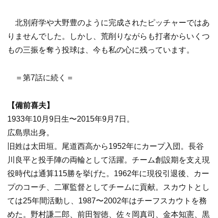
北別府学や大野豊のように完成されたピッチャーではあ
りませんでした。しかし、荒削りながらも打者からいくつ
もの三振を奪う投球は、今も私の心に残っています。
＝第7話に続く＝
【備前喜夫】
1933年10月9日生〜2015年9月7日。
広島県出身。
旧姓は太田垣。尾道西高から1952年にカープ入団。長谷
川良平と投手陣の両輪として活躍。チーム創設期を支え現
役時代は通算115勝を挙げた。1962年に現役引退後、カー
プのコーチ、二軍監督としてチームに貢献。スカウトとし
ては25年間活動し、1987〜2002年はチーフスカウトを務
めた。野村謙二郎、前田智徳、佐々岡真司、金本知憲、黒