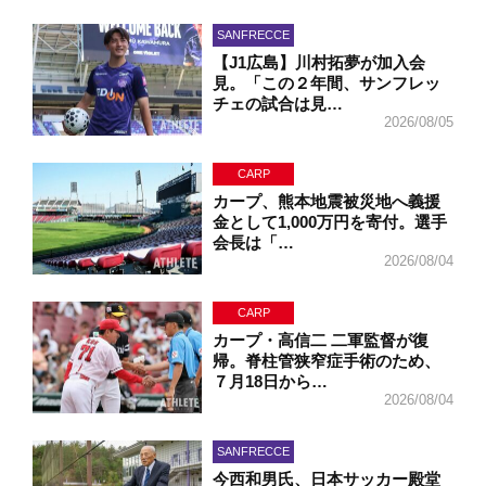
SANFRECCE
【J1広島】川村拓夢が加入会
見。「この２年間、サンフレッ
チェの試合は見…
2026/08/05
CARP
カープ、熊本地震被災地へ義援
金として1,000万円を寄付。選手
会長は「…
2026/08/04
CARP
カープ・高信二 二軍監督が復
帰。脊柱管狭窄症手術のため、
７月18日から…
2026/08/04
SANFRECCE
今西和男氏、日本サッカー殿堂