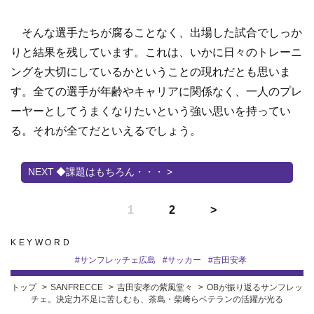
そんな選手たちが腐ることなく、出場した試合でしっか
りと結果を残しています。これは、いかに日々のトレーニ
ングを大切にしているかということの現れだとも思いま
す。全ての選手が年齢やキャリアに関係なく、一人のプレ
ーヤーとしてうまくなりたいという強い思いを持ってい
る。それが全てだといえるでしょう。
◆課題はもちろん・・・ >
1
2
KEYWORD
#
サンフレッチェ広島
#
サッカー
#
吉田安孝
トップ
SANFRECCE
吉田安孝の紫風堂々
OBが振り返るサンフレッ
チェ。決定力不足に苦しむも、茶島・柴﨑らベテランの活躍が光る