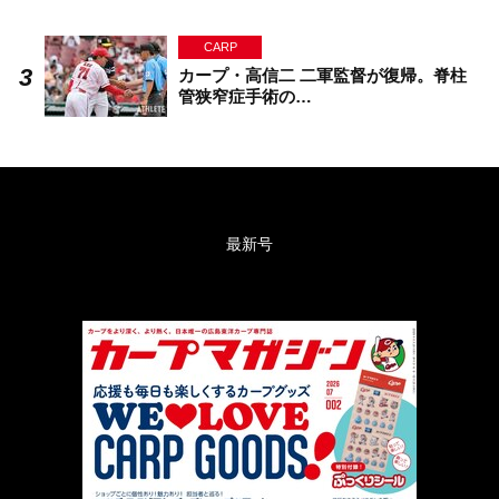
CARP
カープ・高信二 二軍監督が復帰。脊柱
管狭窄症手術の…
最新号