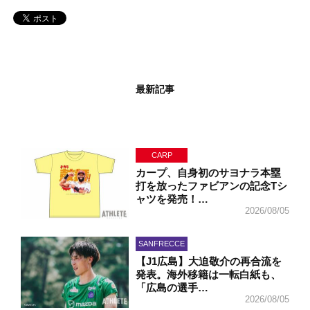
最新記事
CARP
カープ、自身初のサヨナラ本塁
打を放ったファビアンの記念Tシ
ャツを発売！…
2026/08/05
SANFRECCE
【J1広島】大迫敬介の再合流を
発表。海外移籍は一転白紙も、
「広島の選手…
2026/08/05