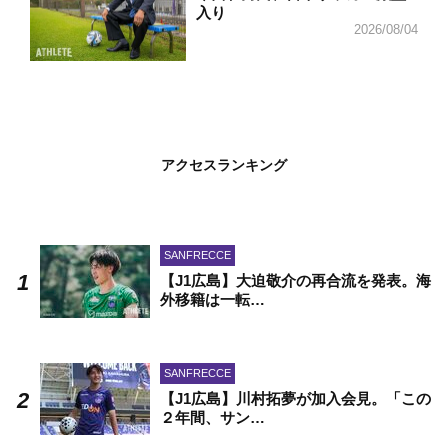
入り
2026/08/04
アクセスランキング
SANFRECCE
【J1広島】大迫敬介の再合流を発表。海
外移籍は一転…
SANFRECCE
【J1広島】川村拓夢が加入会見。「この
２年間、サン…