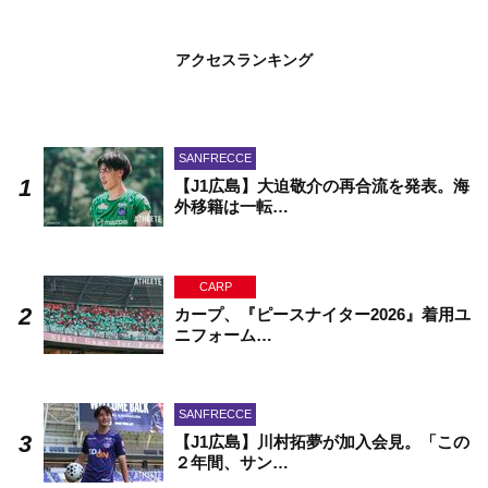
アクセスランキング
SANFRECCE
【J1広島】大迫敬介の再合流を発表。海
外移籍は一転…
CARP
カープ、『ピースナイター2026』着用ユ
ニフォーム…
SANFRECCE
【J1広島】川村拓夢が加入会見。「この
２年間、サン…