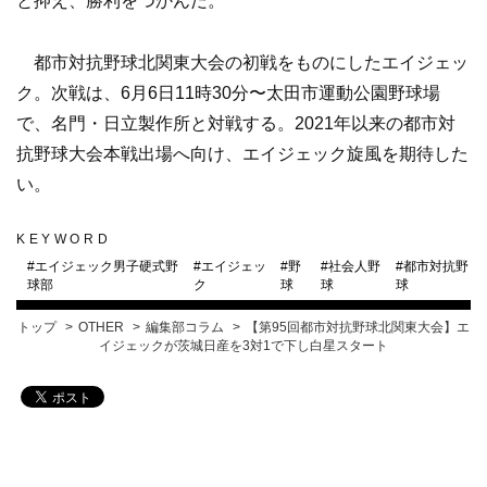
と抑え、勝利をつかんだ。
都市対抗野球北関東大会の初戦をものにしたエイジェッ
ク。次戦は、6月6日11時30分〜太田市運動公園野球場
で、名門・日立製作所と対戦する。2021年以来の都市対
抗野球大会本戦出場へ向け、エイジェック旋風を期待した
い。
KEYWORD
#
エイジェック男子硬式野
#
エイジェッ
#
野
#
社会人野
#
都市対抗野
球部
ク
球
球
球
トップ
OTHER
編集部コラム
【第95回都市対抗野球北関東大会】エ
イジェックが茨城日産を3対1で下し白星スタート