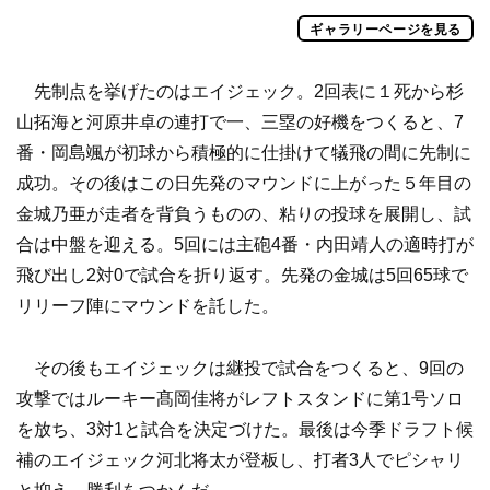
ギャラリーページを見る
先制点を挙げたのはエイジェック。2回表に１死から杉
山拓海と河原井卓の連打で一、三塁の好機をつくると、7
番・岡島颯が初球から積極的に仕掛けて犠飛の間に先制に
成功。その後はこの日先発のマウンドに上がった５年目の
金城乃亜が走者を背負うものの、粘りの投球を展開し、試
合は中盤を迎える。5回には主砲4番・内田靖人の適時打が
飛び出し2対0で試合を折り返す。先発の金城は5回65球で
リリーフ陣にマウンドを託した。
その後もエイジェックは継投で試合をつくると、9回の
攻撃ではルーキー髙岡佳将がレフトスタンドに第1号ソロ
を放ち、3対1と試合を決定づけた。最後は今季ドラフト候
補のエイジェック河北将太が登板し、打者3人でピシャリ