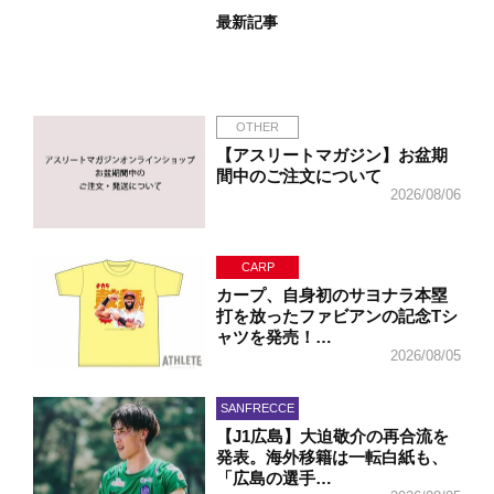
最新記事
OTHER
【アスリートマガジン】お盆期
間中のご注文について
2026/08/06
CARP
カープ、自身初のサヨナラ本塁
打を放ったファビアンの記念Tシ
ャツを発売！…
2026/08/05
SANFRECCE
【J1広島】大迫敬介の再合流を
発表。海外移籍は一転白紙も、
「広島の選手…