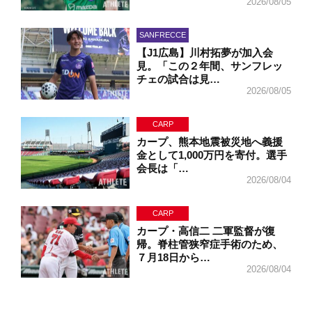
2026/08/05
SANFRECCE
【J1広島】川村拓夢が加入会
見。「この２年間、サンフレッ
チェの試合は見…
2026/08/05
CARP
カープ、熊本地震被災地へ義援
金として1,000万円を寄付。選手
会長は「…
2026/08/04
CARP
カープ・高信二 二軍監督が復
帰。脊柱管狭窄症手術のため、
７月18日から…
2026/08/04