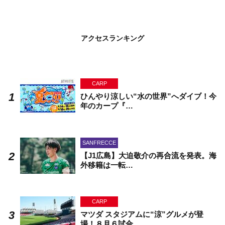
アクセスランキング
CARP
ひんやり涼しい“水の世界”へダイブ！今
年のカープ『…
SANFRECCE
【J1広島】大迫敬介の再合流を発表。海
外移籍は一転…
CARP
マツダ スタジアムに“涼”グルメが登
場！８月６試合…