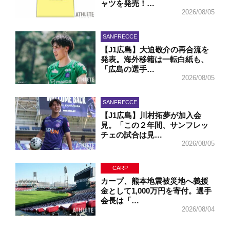
ャツを発売！…
2026/08/05
SANFRECCE
【J1広島】大迫敬介の再合流を
発表。海外移籍は一転白紙も、
「広島の選手…
2026/08/05
SANFRECCE
【J1広島】川村拓夢が加入会
見。「この２年間、サンフレッ
チェの試合は見…
2026/08/05
CARP
カープ、熊本地震被災地へ義援
金として1,000万円を寄付。選手
会長は「…
2026/08/04