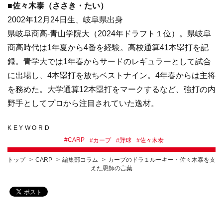
■佐々木泰（ささき・たい）
2002年12月24日生、岐阜県出身
県岐阜商高-青山学院大（2024年ドラフト１位）。県岐阜
商高時代は1年夏から4番を経験。高校通算41本塁打を記
録。青学大では1年春からサードのレギュラーとして試合
に出場し、4本塁打を放ちベストナイン。4年春からは主将
を務めた。大学通算12本塁打をマークするなど、強打の内
野手としてプロから注目されていた逸材。
KEYWORD
#
CARP
#
カープ
#
野球
#
佐々木泰
トップ
CARP
編集部コラム
カープのドラ１ルーキー・佐々木泰を支
えた恩師の言葉