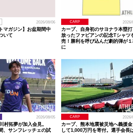
CARP
2026/08/06
2026/
トマガジン】お盆期間中
カープ、自身初のサヨナラ本塁打
ついて
放ったファビアンの記念Tシャツ
売！勝利を呼び込んだ劇的弾が１
に
CARP
2026/08/05
2026/
】川村拓夢が加入会見。
カープ、熊本地震被災地へ義援金
間、サンフレッチェの試
して1,000万円を寄付。選手会長