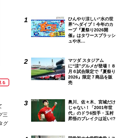
ひんやり涼しい“水の世
界”へダイブ！今年のカ
ープ『夏祭り2026開
催』はタワースプラッシ
ュや水…
マツダ スタジアム
に“涼”グルメが登場！８
月６試合限定で『夏祭り
2026』限定７商品を販
売
見る
奥川、佐々木、宮城だけ
て
じゃない！「2001年世
代」のドラ6投手・玉村
グ三
昇悟のブレイクは近い!?
タグ