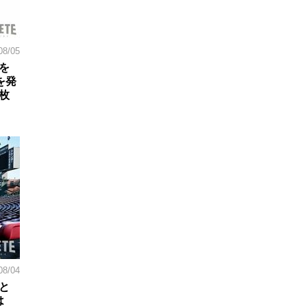
08/05
を
を発
枚
08/04
と
は