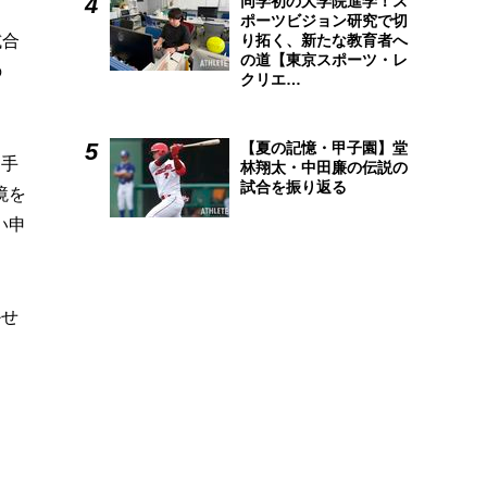
同学初の大学院進学！ス
ポーツビジョン研究で切
試合
り拓く、新たな教育者へ
の道【東京スポーツ・レ
の
クリエ…
【夏の記憶・甲子園】堂
選手
林翔太・中田廉の伝説の
試合を振り返る
境を
い申
かせ