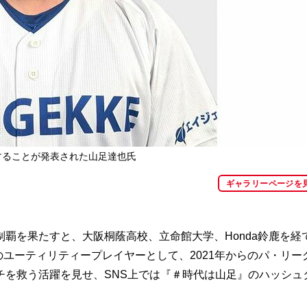
することが発表された山足達也氏
ギャラリーページを
覇を果たすと、大阪桐蔭高校、立命館大学、Honda鈴鹿を経
のユーティリティープレイヤーとして、2021年からのパ・リー
チを救う活躍を見せ、SNS上では『＃時代は山足』のハッシュ