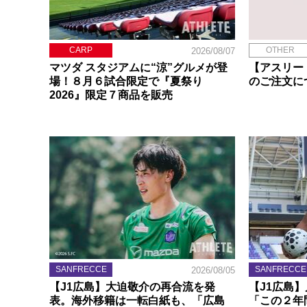
CARP
OTHER
2026/08/07
マツダ スタジアムに“涼”グルメが登
【アスリー
場！８月６試合限定で『夏祭り
のご注文に
2026』限定７商品を販売
SANFRECCE
SANFRECCE
2026/08/05
【J1広島】大迫敬介の再合流を発
【J1広島
表。海外移籍は一転白紙も、「広島
「この２年