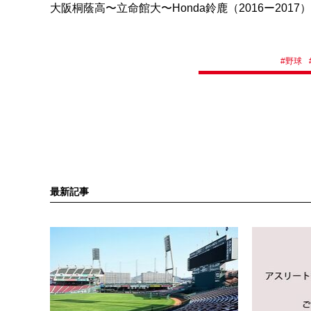
大阪桐蔭高〜立命館大〜Honda鈴鹿（2016ー2017）
#
野球
最新記事