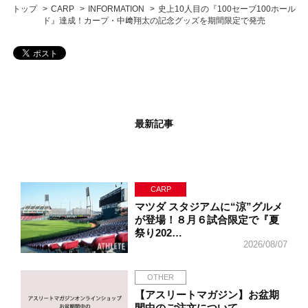
トップ
CARP
INFORMATION
史上10人目の『100セーブ100ホール
ド』達成！カープ・中﨑翔太の記念グッズを期間限定で発売
最新記事
CARP
マツダ スタジアムに“涼”グルメ
が登場！８月６試合限定で『夏
祭り202…
2026/08/07
OTHER
【アスリートマガジン】お盆期
間中のご注文について