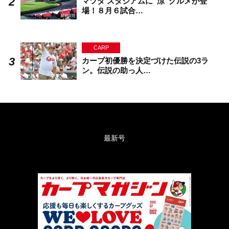
マツダ スタジアムに“涼”グルメが登
場！８月６試合…
CARP
カープ初優勝を決定づけた伝説の3ラ
ン。伝説の助っ人…
最新号