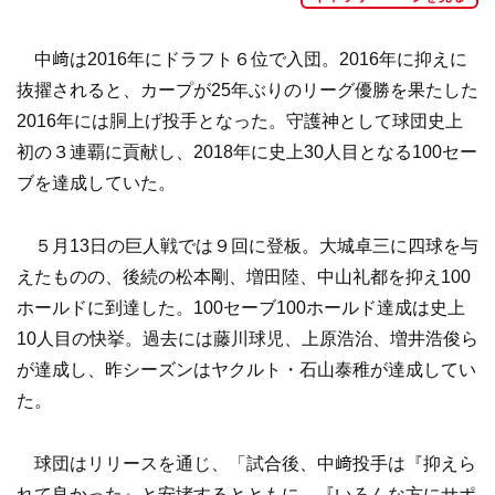
中﨑は2016年にドラフト６位で入団。2016年に抑えに
抜擢されると、カープが25年ぶりのリーグ優勝を果たした
2016年には胴上げ投手となった。守護神として球団史上
初の３連覇に貢献し、2018年に史上30人目となる100セー
ブを達成していた。
５月13日の巨人戦では９回に登板。大城卓三に四球を与
えたものの、後続の松本剛、増田陸、中山礼都を抑え100
ホールドに到達した。100セーブ100ホールド達成は史上
10人目の快挙。過去には藤川球児、上原浩治、増井浩俊ら
が達成し、昨シーズンはヤクルト・石山泰稚が達成してい
た。
球団はリリースを通じ、「試合後、中﨑投手は『抑えら
れて良かった』と安堵するとともに、『いろんな方にサポ