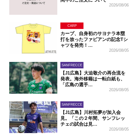
2026/08/06
CARP
カープ、自身初のサヨナラ本塁
打を放ったファビアンの記念Tシ
ャツを発売！…
2026/08/05
SANFRECCE
【J1広島】大迫敬介の再合流を
発表。海外移籍は一転白紙も、
「広島の選手…
2026/08/05
SANFRECCE
【J1広島】川村拓夢が加入会
見。「この２年間、サンフレッ
チェの試合は見…
2026/08/05