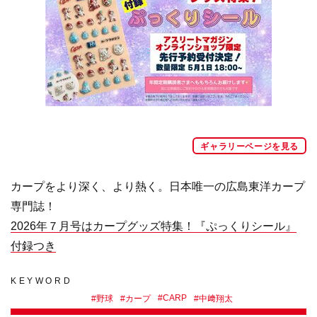
ギャラリーページを見る
カープをより深く、より熱く。日本唯一の広島東洋カープ
専門誌！
2026年７月号はカープグッズ特集！『ぷっくりシール』
付録つき
KEYWORD
#
CARP
#
野球
#
カープ
#
中﨑翔太