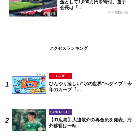
金として1,000万円を寄付。選手
会長は「…
2026/08/04
アクセスランキング
CARP
ひんやり涼しい“水の世界”へダイブ！今
年のカープ『…
SANFRECCE
【J1広島】大迫敬介の再合流を発表。海
外移籍は一転…