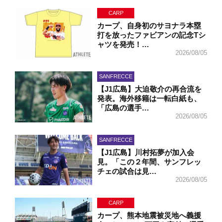
CARP
カープ、自身初のサヨナラ本塁
打を放ったファビアンの記念Tシ
ャツを発売！…
2026/08/05
SANFRECCE
【J1広島】大迫敬介の再合流を
発表。海外移籍は一転白紙も、
「広島の選手…
2026/08/05
SANFRECCE
【J1広島】川村拓夢が加入会
見。「この２年間、サンフレッ
チェの試合は見…
2026/08/05
CARP
カープ、熊本地震被災地へ義援