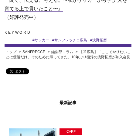
『聞く、伝える、考える。〜私がサッカーから学び 人を
育てる上で貫いたこと〜』
（好評発売中）
KEYWORD
#
サッカー
#
サンフレッチェ広島
#
浅野拓磨
トップ
SANFRECCE
編集部コラム
【J1広島】「ここでやりたいこ
とは優勝だけ。そのために帰ってきた」10年ぶり復帰の浅野拓磨が加入会見
最新記事
CARP