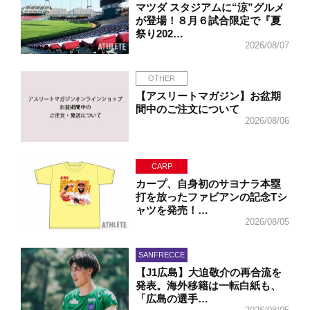
マツダ スタジアムに“涼”グルメ
が登場！８月６試合限定で『夏
祭り202…
2026/08/07
OTHER
【アスリートマガジン】お盆期
間中のご注文について
2026/08/06
CARP
カープ、自身初のサヨナラ本塁
打を放ったファビアンの記念Tシ
ャツを発売！…
2026/08/05
SANFRECCE
【J1広島】大迫敬介の再合流を
発表。海外移籍は一転白紙も、
「広島の選手…