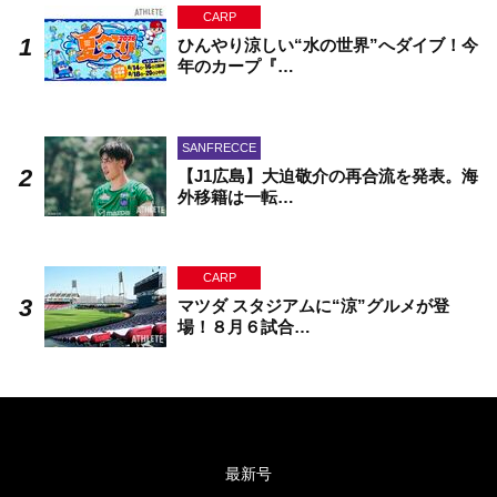
CARP
ひんやり涼しい“水の世界”へダイブ！今
年のカープ『…
SANFRECCE
【J1広島】大迫敬介の再合流を発表。海
外移籍は一転…
CARP
マツダ スタジアムに“涼”グルメが登
場！８月６試合…
最新号